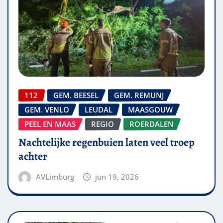
112
GEM. BEESEL
GEM. REMUNJ
GEM. VENLO
LEUDAL
MAASGOUW
PEEL EN MAAS
REGIO
ROERDALEN
Nachtelijke regenbuien laten veel troep
achter
AVLimburg
jun 19, 2026