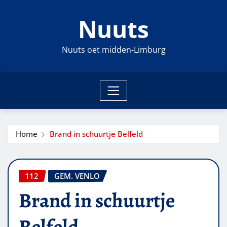
Ga
Nuuts
naar
de
inhoud
Nuuts oet midden-Limburg
Home
Brand in schuurtje Belfeld
112
GEM. VENLO
Brand in schuurtje
Belfeld