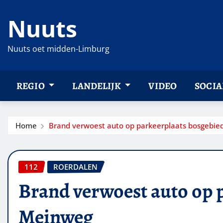
Ga
Nuuts
naar
de
inhoud
Nuuts oet midden-Limburg
REGIO
LANDELIJK
VIDEO
SOCIA
Home
Brand verwoest auto op parkeerplaats bosgebi
112
ROERDALEN
Brand verwoest auto op 
Meinweg