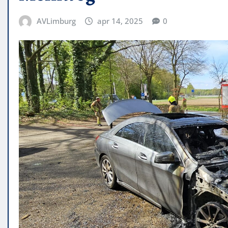
AVLimburg
apr 14, 2025
0