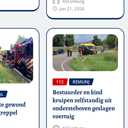
AVLimburg
jun 21, 2026
112
REMUNJ
Bestuurder en kind
AL
kruipen zelfstandig uit
te gewond
ondersteboven geslagen
 greppel
voertuig