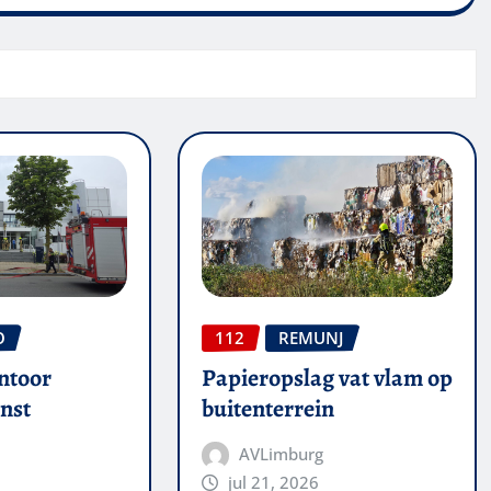
O
112
REMUNJ
ntoor
Papieropslag vat vlam op
nst
buitenterrein
AVLimburg
jul 21, 2026