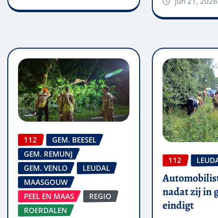
jun 21, 2026
112
GEM. BEESEL
GEM. REMUNJ
112
LEUD
GEM. VENLO
LEUDAL
Automobilis
MAASGOUW
nadat zij in
PEEL EN MAAS
REGIO
eindigt
ROERDALEN