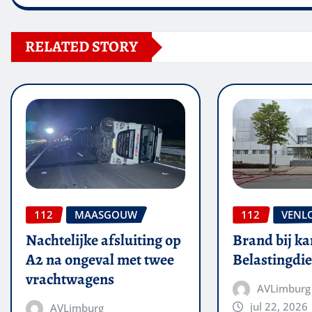
RELATED STORY
112
MAASGOUW
112
VENL
Nachtelijke afsluiting op
Brand bij ka
A2 na ongeval met twee
Belastingdie
vrachtwagens
AVLimburg
jul 22, 2026
AVLimburg