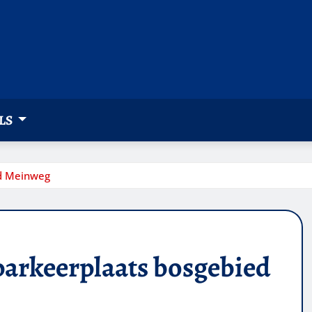
LS
ed Meinweg
parkeerplaats bosgebied