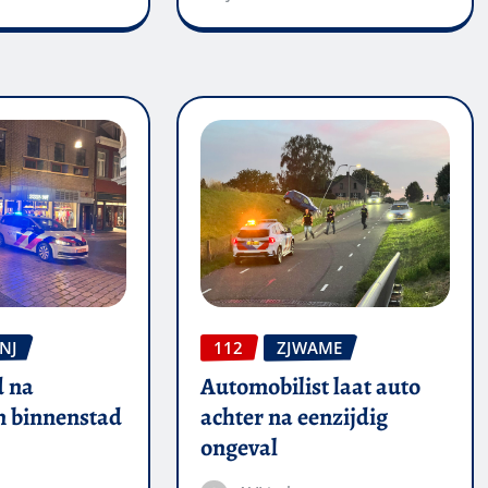
NJ
112
ZJWAME
 na
Automobilist laat auto
in binnenstad
achter na eenzijdig
ongeval