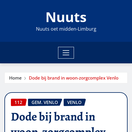
Ga
Nuuts
naar
de
inhoud
Nuuts oet midden-Limburg
Home
Dode bij brand in woon-zorgcomplex Venlo
112
GEM. VENLO
VENLO
Dode bij brand in
woon-zorgcomplex