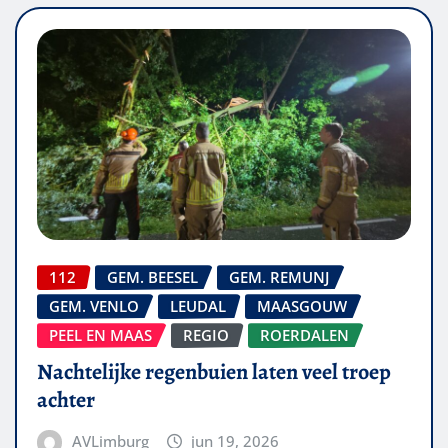
112
GEM. BEESEL
GEM. REMUNJ
GEM. VENLO
LEUDAL
MAASGOUW
PEEL EN MAAS
REGIO
ROERDALEN
Nachtelijke regenbuien laten veel troep
achter
AVLimburg
jun 19, 2026