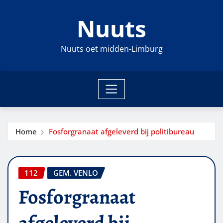
Ga
Nuuts
naar
de
inhoud
Nuuts oet midden-Limburg
Home
Fosforgranaat afgeleverd bij politibureau
112
GEM. VENLO
Fosforgranaat
afgeleverd bij