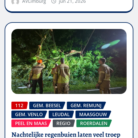
AVLimburg
jun 21, 2026
112
GEM. BEESEL
GEM. REMUNJ
GEM. VENLO
LEUDAL
MAASGOUW
PEEL EN MAAS
REGIO
ROERDALEN
Nachtelijke regenbuien laten veel troep