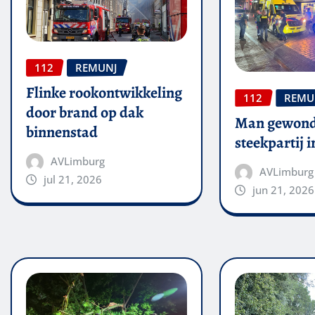
112
REMUNJ
Flinke rookontwikkeling
112
REMU
door brand op dak
Man gewond
binnenstad
steekpartij 
AVLimburg
AVLimburg
jul 21, 2026
jun 21, 2026