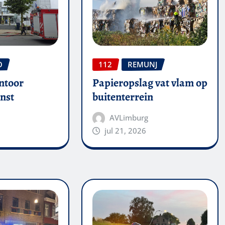
O
112
REMUNJ
ntoor
Papieropslag vat vlam op
nst
buitenterrein
AVLimburg
jul 21, 2026