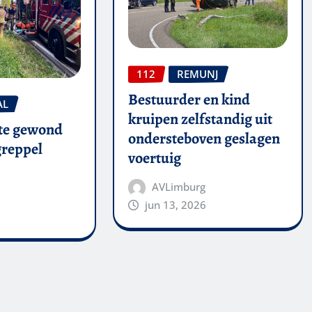
112
REMUNJ
Bestuurder en kind
AL
kruipen zelfstandig uit
te gewond
ondersteboven geslagen
 greppel
voertuig
AVLimburg
jun 13, 2026