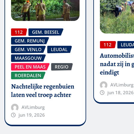
112
GEM. BEESEL
GEM. REMUNJ
112
LEUD
GEM. VENLO
LEUDAL
Automobilis
MAASGOUW
nadat zij in
PEEL EN MAAS
REGIO
eindigt
ROERDALEN
AVLimburg
Nachtelijke regenbuien
jun 18, 2026
laten veel troep achter
AVLimburg
jun 19, 2026