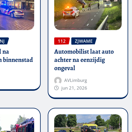
NJ
112
ZJWAME
 na
Automobilist laat auto
in binnenstad
achter na eenzijdig
ongeval
AVLimburg
jun 21, 2026