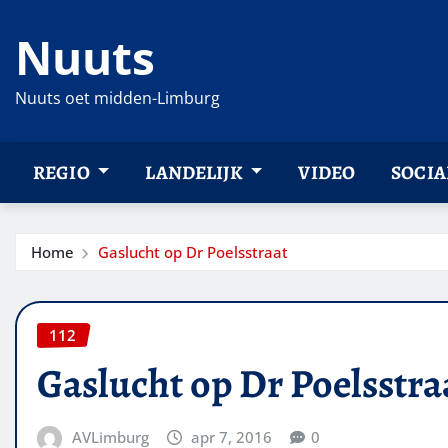
Ga
Nuuts
naar
de
inhoud
Nuuts oet midden-Limburg
REGIO
LANDELIJK
VIDEO
SOCIA
Home
Gaslucht op Dr Poelsstraat
112
Gaslucht op Dr Poelsstra
AVLimburg
apr 7, 2016
0