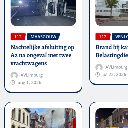
112
MAASGOUW
112
VENL
Nachtelijke afsluiting op
Brand bij ka
A2 na ongeval met twee
Belastingdie
vrachtwagens
AVLimburg
jul 22, 2026
AVLimburg
aug 1, 2026