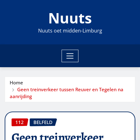
Ga
Nuuts
naar
de
inhoud
Nuuts oet midden-Limburg
Home
Geen treinverkeer tussen Reuver en Tegelen na
aanrijding
112
BELFELD
Geen treinverkeer