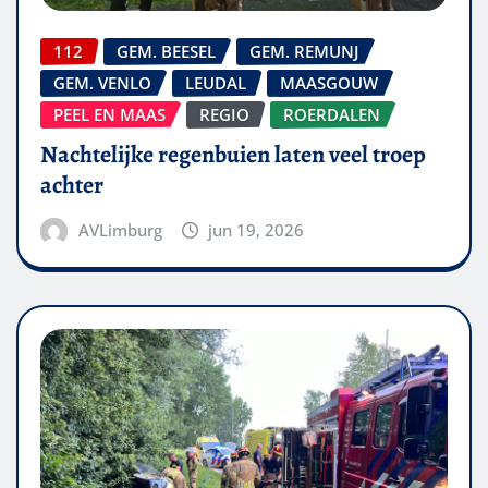
112
GEM. BEESEL
GEM. REMUNJ
GEM. VENLO
LEUDAL
MAASGOUW
PEEL EN MAAS
REGIO
ROERDALEN
Nachtelijke regenbuien laten veel troep
achter
AVLimburg
jun 19, 2026