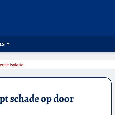
LS
nde isolatie
pt schade op door