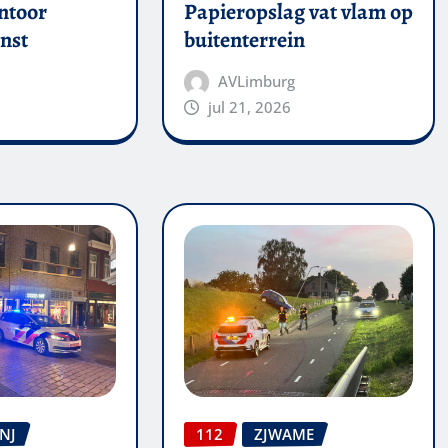
ntoor
Papieropslag vat vlam op
nst
buitenterrein
AVLimburg
jul 21, 2026
NJ
112
ZJWAME