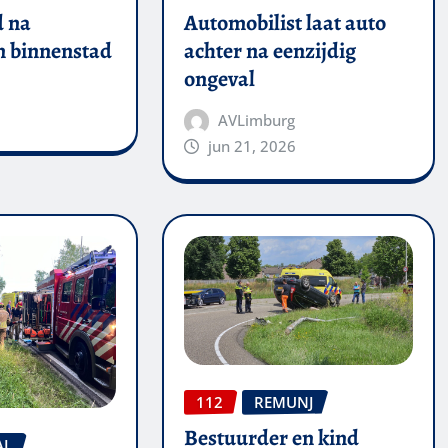
 na
Automobilist laat auto
in binnenstad
achter na eenzijdig
ongeval
AVLimburg
jun 21, 2026
112
REMUNJ
Bestuurder en kind
AL