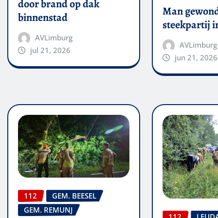
door brand op dak
Man gewond
binnenstad
steekpartij 
AVLimburg
AVLimburg
jul 21, 2026
jun 21, 2026
112
GEM. BEESEL
GEM. REMUNJ
112
LEUD