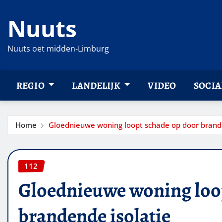
Ga
Nuuts
naar
de
inhoud
Nuuts oet midden-Limburg
REGIO
LANDELIJK
VIDEO
SOCIA
Home
Gloednieuwe woning loopt schade op door brande
112
Gloednieuwe woning loo
brandende isolatie