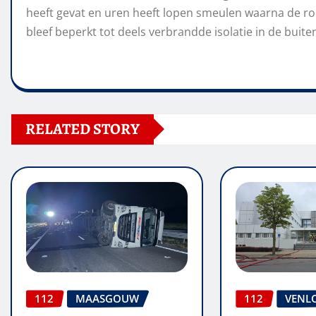
heeft gevat en uren heeft lopen smeulen waarna de r
bleef beperkt tot deels verbrandde isolatie in de buit
RELATED STORY
112
MAASGOUW
112
VENL