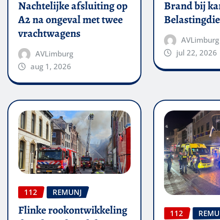
Nachtelijke afsluiting op
Brand bij ka
A2 na ongeval met twee
Belastingdie
vrachtwagens
AVLimburg
jul 22, 2026
AVLimburg
aug 1, 2026
112
REMUNJ
Flinke rookontwikkeling
112
REMU