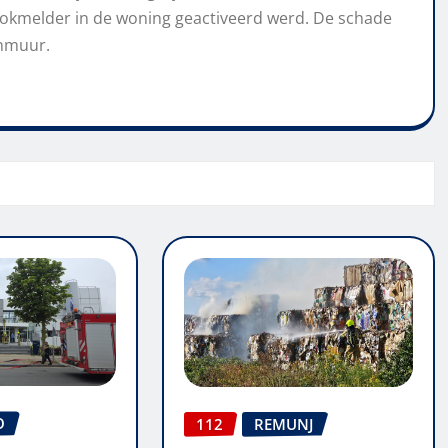
ookmelder in de woning geactiveerd werd. De schade
enmuur.
O
112
REMUNJ