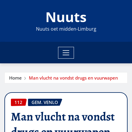
Ga
Nuuts
naar
de
inhoud
Nuuts oet midden-Limburg
Home
Man vlucht na vondst drugs en vuurwapen
112
GEM. VENLO
Man vlucht na vondst
drugs en vuurwapen