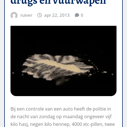
ruiver
apr 22, 2013
0
Bij een controle van een auto heeft de politie in
de nacht van zondag op maandag ongeveer vijf
kilo hasj, negen kilo hennep, 4000 xtc-pillen, twee