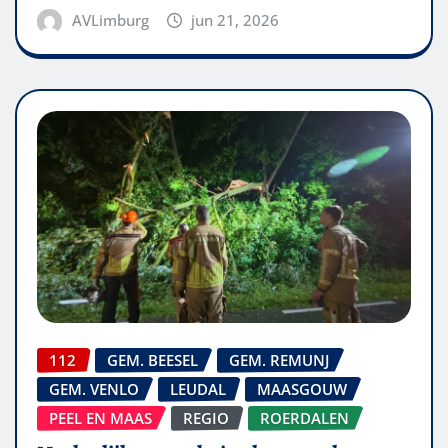
AVLimburg
jun 21, 2026
112
GEM. BEESEL
GEM. REMUNJ
GEM. VENLO
LEUDAL
MAASGOUW
PEEL EN MAAS
REGIO
ROERDALEN