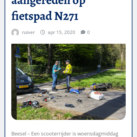
fietspad N271
ruiver
apr 15, 2020
0
Beesel – Een scooterrijder is woensdagmiddag