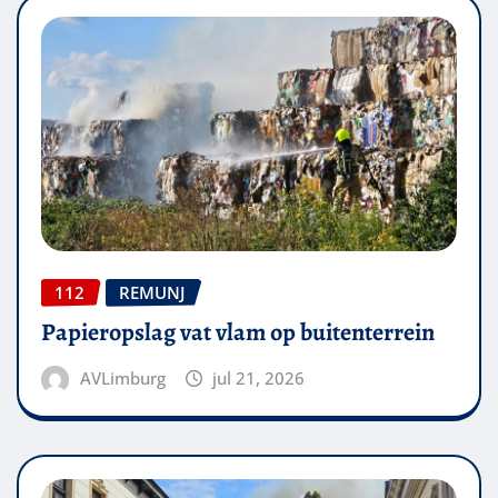
112
REMUNJ
Papieropslag vat vlam op buitenterrein
AVLimburg
jul 21, 2026