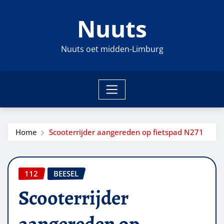
Ga
Nuuts
naar
de
inhoud
Nuuts oet midden-Limburg
Home
Scooterrijder aangereden op fietspad N271
112
BEESEL
Scooterrijder
aangereden op