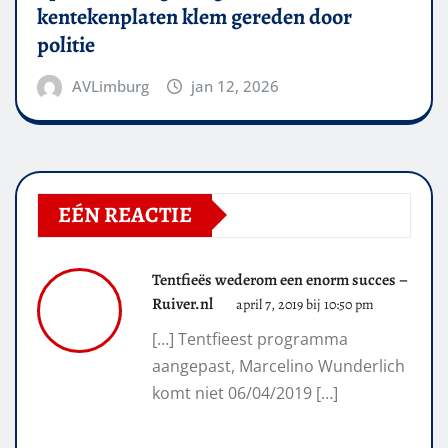
kentekenplaten klem gereden door
politie
AVLimburg
jan 12, 2026
EÉN REACTIE
Tentfieës wederom een enorm succes –
Ruiver.nl
april 7, 2019 bij 10:50 pm
[…] Tentfieest programma
aangepast, Marcelino Wunderlich
komt niet 06/04/2019 […]