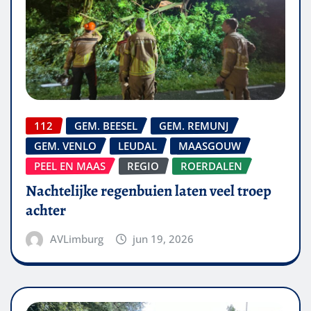
112
GEM. BEESEL
GEM. REMUNJ
GEM. VENLO
LEUDAL
MAASGOUW
PEEL EN MAAS
REGIO
ROERDALEN
Nachtelijke regenbuien laten veel troep
achter
AVLimburg
jun 19, 2026