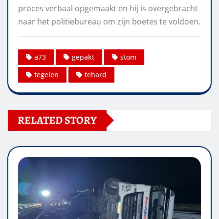
proces verbaal opgemaakt en hij is overgebracht
naar het politiebureau om zijn boetes te voldoen.
a73
gepakt
stom
tegelen
tehard
RELATED STORY