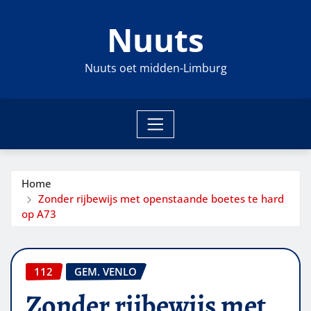
Ga
Nuuts
naar
de
inhoud
Nuuts oet midden-Limburg
Home
Zonder rijbewijs met openstaande boetes te hard
op A73
112
GEM. VENLO
Zonder rijbewijs met