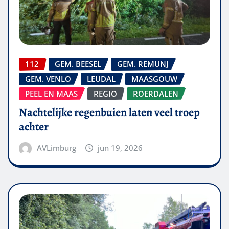
112
GEM. BEESEL
GEM. REMUNJ
GEM. VENLO
LEUDAL
MAASGOUW
PEEL EN MAAS
REGIO
ROERDALEN
Nachtelijke regenbuien laten veel troep
achter
AVLimburg
jun 19, 2026