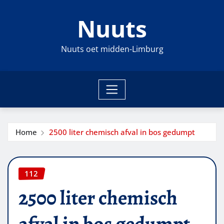
Ga
Nuuts
naar
de
inhoud
Nuuts oet midden-Limburg
Home
2500 liter chemisch afval in bos gedumpt
112
2500 liter chemisch
afval in bos gedumpt