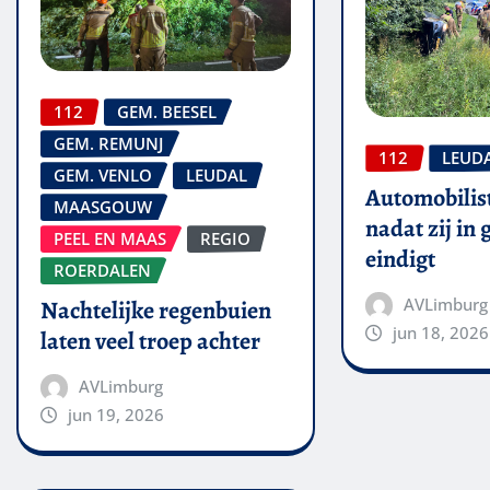
112
GEM. BEESEL
GEM. REMUNJ
112
LEUD
GEM. VENLO
LEUDAL
Automobilis
MAASGOUW
nadat zij in
PEEL EN MAAS
REGIO
eindigt
ROERDALEN
AVLimburg
Nachtelijke regenbuien
jun 18, 2026
laten veel troep achter
AVLimburg
jun 19, 2026