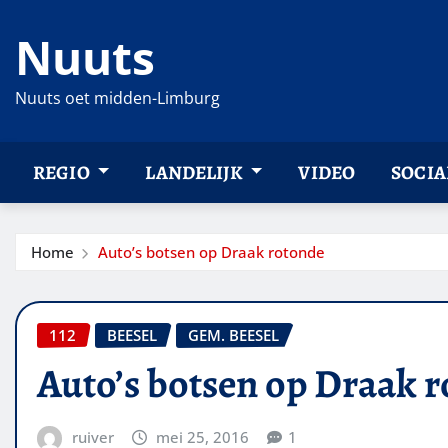
Ga
Nuuts
naar
de
inhoud
Nuuts oet midden-Limburg
REGIO
LANDELIJK
VIDEO
SOCIA
Home
Auto’s botsen op Draak rotonde
112
BEESEL
GEM. BEESEL
Auto’s botsen op Draak 
ruiver
mei 25, 2016
1