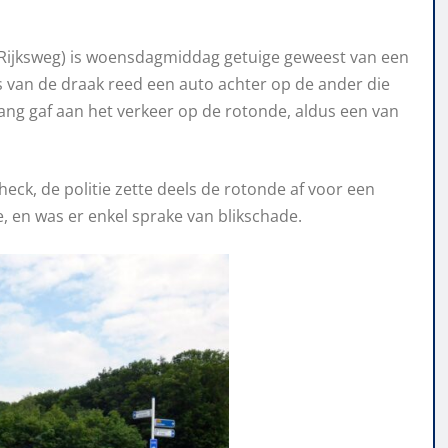
(Rijksweg) is woensdagmiddag getuige geweest van een
 van de draak reed een auto achter op de ander die
ng gaf aan het verkeer op de rotonde, aldus een van
ck, de politie zette deels de rotonde af voor een
e, en was er enkel sprake van blikschade.