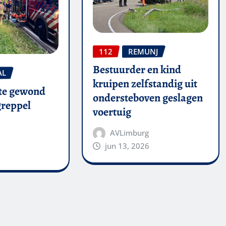
112
REMUNJ
Bestuurder en kind
AL
kruipen zelfstandig uit
te gewond
ondersteboven geslagen
 greppel
voertuig
AVLimburg
jun 13, 2026