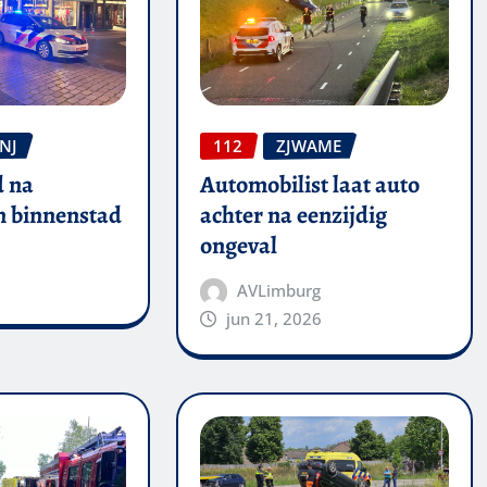
NJ
112
ZJWAME
 na
Automobilist laat auto
in binnenstad
achter na eenzijdig
ongeval
AVLimburg
jun 21, 2026