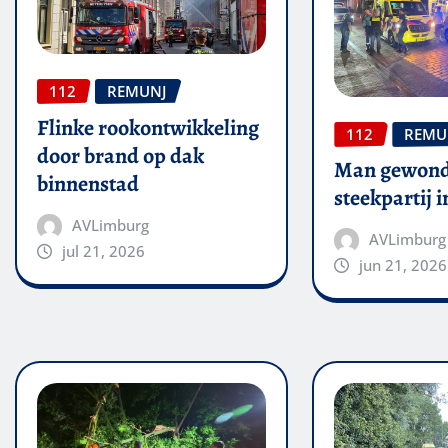
112
REMUNJ
Flinke rookontwikkeling
112
REMU
door brand op dak
Man gewond
binnenstad
steekpartij 
AVLimburg
AVLimburg
jul 21, 2026
jun 21, 2026