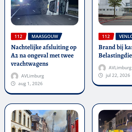
112
MAASGOUW
112
VENL
Nachtelijke afsluiting op
Brand bij ka
A2 na ongeval met twee
Belastingdie
vrachtwagens
AVLimburg
jul 22, 2026
AVLimburg
aug 1, 2026