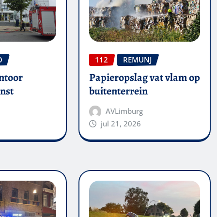
O
112
REMUNJ
ntoor
Papieropslag vat vlam op
nst
buitenterrein
AVLimburg
jul 21, 2026