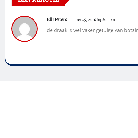
Elli Peters
mei 25, 2016 bij 6:19 pm
de draak is wel vaker getuige van botsi