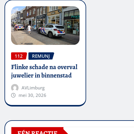
112
REMUNJ
Flinke schade na overval
juwelier in binnenstad
AVLimburg
mei 30, 2026
EÉN REACTIE