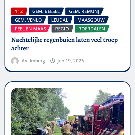
112
GEM. BEESEL
GEM. REMUNJ
GEM. VENLO
LEUDAL
MAASGOUW
PEEL EN MAAS
REGIO
ROERDALEN
Nachtelijke regenbuien laten veel troep
achter
AVLimburg
jun 19, 2026