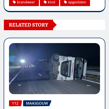
brandweer
kind
opgesloten
RELATED STORY
112
MAASGOUW