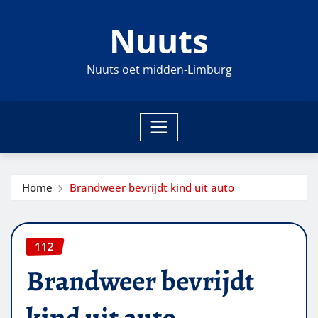
Ga
Nuuts
naar
de
inhoud
Nuuts oet midden-Limburg
Home
Brandweer bevrijdt kind uit auto
112
Brandweer bevrijdt
kind uit auto