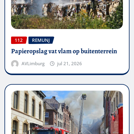
112
REMUNJ
Papieropslag vat vlam op buitenterrein
AVLimburg
jul 21, 2026