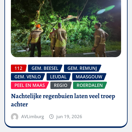
112
GEM. BEESEL
GEM. REMUNJ
GEM. VENLO
LEUDAL
MAASGOUW
PEEL EN MAAS
REGIO
ROERDALEN
Nachtelijke regenbuien laten veel troep
achter
AVLimburg
jun 19, 2026