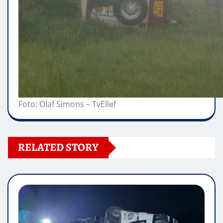
Foto: Olaf Simons – TvEllef
RELATED STORY