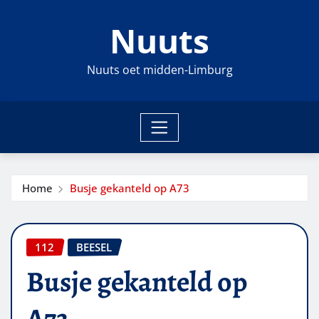
Ga
Nuuts
naar
de
inhoud
Nuuts oet midden-Limburg
Home
Busje gekanteld op A73
112
BEESEL
Busje gekanteld op
A73