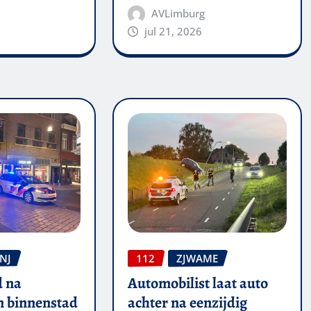
AVLimburg
jul 21, 2026
NJ
112
ZJWAME
 na
Automobilist laat auto
in binnenstad
achter na eenzijdig