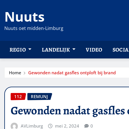
Ga
Nuuts
naar
de
inhoud
Nuuts oet midden-Limburg
REGIO
LANDELIJK
VIDEO
SOCIA
Home
Gewonden nadat gasfles ontploft bij brand
112
REMUNJ
Gewonden nadat gasfles o
AVLimburg
mei 2, 2024
0