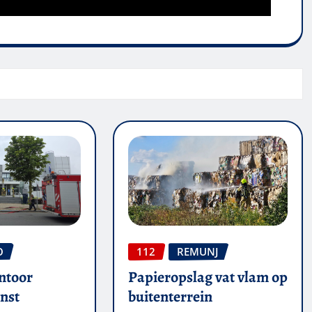
O
112
REMUNJ
ntoor
Papieropslag vat vlam op
nst
buitenterrein