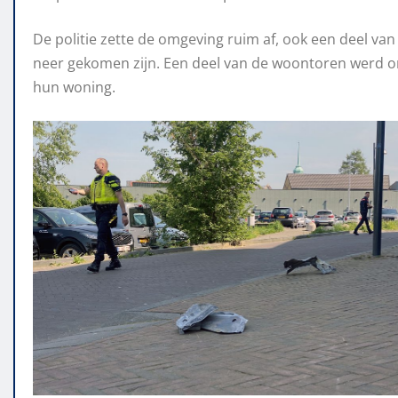
De politie zette de omgeving ruim af, ook een deel v
neer gekomen zijn. Een deel van de woontoren werd on
hun woning.