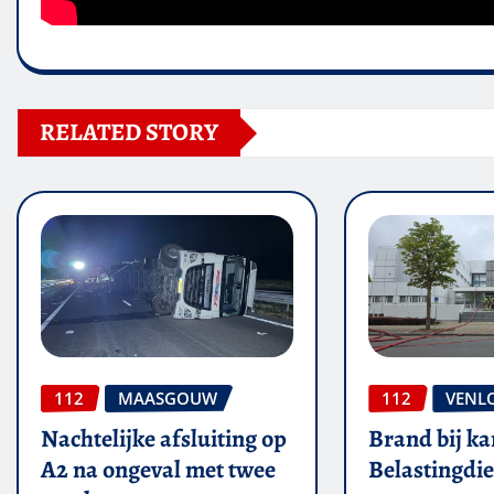
RELATED STORY
112
MAASGOUW
112
VENL
Nachtelijke afsluiting op
Brand bij ka
A2 na ongeval met twee
Belastingdie