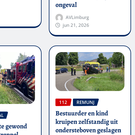
ongeval
AVLimburg
jun 21, 2026
112
REMUNJ
Bestuurder en kind
AL
kruipen zelfstandig uit
te gewond
ondersteboven geslagen
 greppel