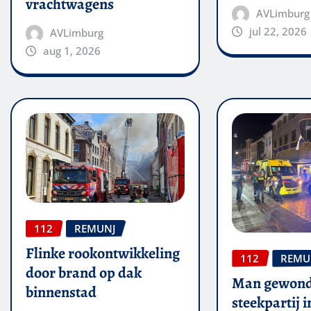
vrachtwagens
AVLimburg
jul 22, 2026
AVLimburg
aug 1, 2026
112
REMUNJ
Flinke rookontwikkeling
112
REMU
door brand op dak
Man gewond
binnenstad
steekpartij 