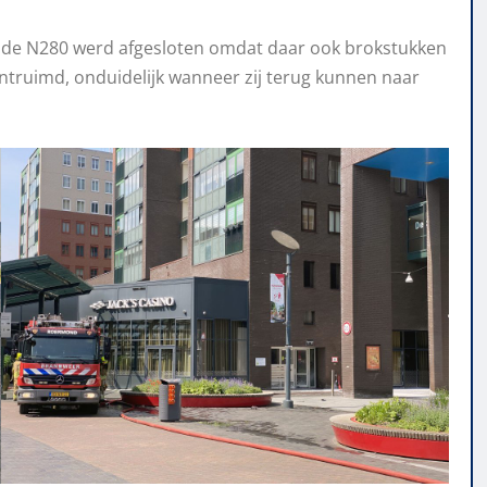
an de N280 werd afgesloten omdat daar ook brokstukken
truimd, onduidelijk wanneer zij terug kunnen naar