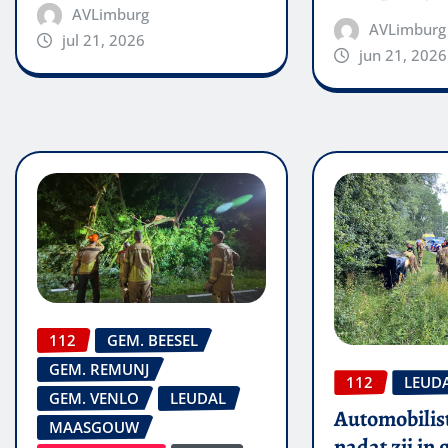
AVLimburg
AVLimburg
jul 21, 2026
jun 21, 2026
112
GEM. BEESEL
GEM. REMUNJ
112
LEUD
GEM. VENLO
LEUDAL
Automobilis
MAASGOUW
nadat zij in