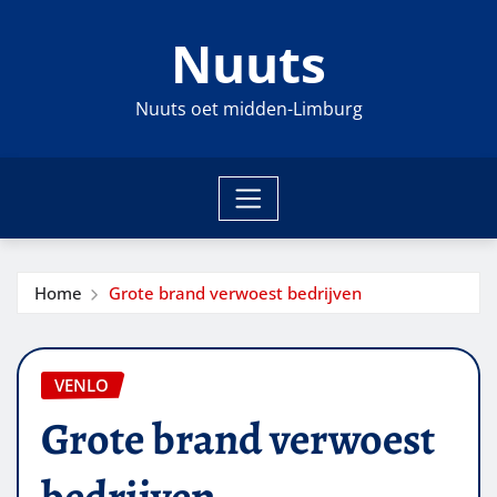
Ga
Nuuts
naar
de
inhoud
Nuuts oet midden-Limburg
Home
Grote brand verwoest bedrijven
VENLO
Grote brand verwoest
bedrijven