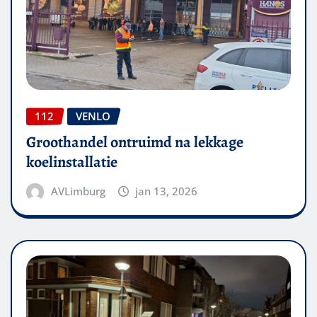
112
VENLO
Groothandel ontruimd na lekkage
koelinstallatie
AVLimburg
jan 13, 2026