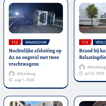
112
MAASGOUW
112
VENL
Nachtelijke afsluiting op
Brand bij ka
A2 na ongeval met twee
Belastingdie
vrachtwagens
AVLimburg
jul 22, 2026
AVLimburg
aug 1, 2026