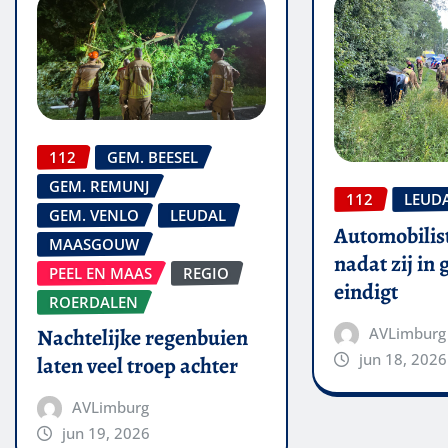
112
GEM. BEESEL
GEM. REMUNJ
112
LEUD
GEM. VENLO
LEUDAL
Automobilis
MAASGOUW
nadat zij in
PEEL EN MAAS
REGIO
eindigt
ROERDALEN
AVLimburg
Nachtelijke regenbuien
jun 18, 2026
laten veel troep achter
AVLimburg
jun 19, 2026