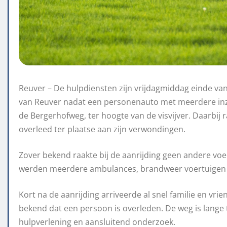
Reuver – De hulpdiensten zijn vrijdagmiddag einde va
van Reuver nadat een personenauto met meerdere inz
de Bergerhofweg, ter hoogte van de visvijver. Daarbij 
overleed ter plaatse aan zijn verwondingen.
Zover bekend raakte bij de aanrijding geen andere voer
werden meerdere ambulances, brandweer voertuigen e
Kort na de aanrijding arriveerde al snel familie en vri
bekend dat een persoon is overleden. De weg is lange 
hulpverlening en aansluitend onderzoek.