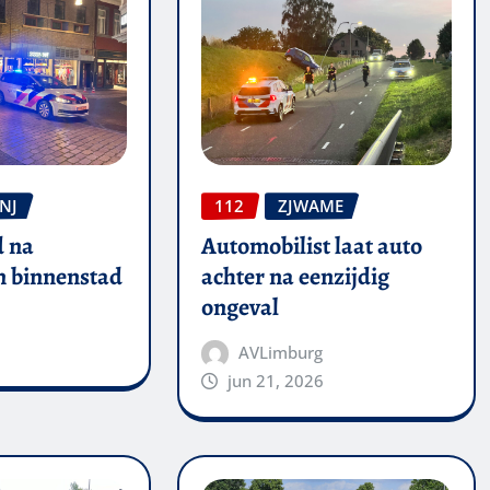
NJ
112
ZJWAME
 na
Automobilist laat auto
in binnenstad
achter na eenzijdig
ongeval
AVLimburg
jun 21, 2026