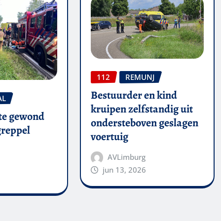
112
REMUNJ
Bestuurder en kind
AL
kruipen zelfstandig uit
te gewond
ondersteboven geslagen
 greppel
voertuig
AVLimburg
jun 13, 2026