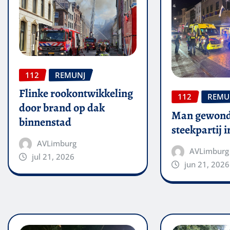
112
REMUNJ
Flinke rookontwikkeling
112
REMU
door brand op dak
Man gewond
binnenstad
steekpartij 
AVLimburg
AVLimburg
jul 21, 2026
jun 21, 2026