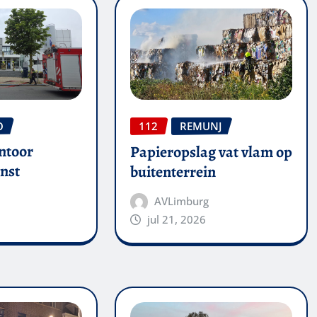
O
112
REMUNJ
ntoor
Papieropslag vat vlam op
nst
buitenterrein
AVLimburg
jul 21, 2026