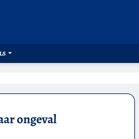
LS
aar ongeval