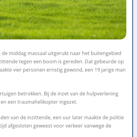
n de middag massaal uitgerukt naar het buitengebied
ittende tegen een boom is gereden. Dat gebeurde op
raakte vier personen ernstig gewond, een 19 jarige man
tuigen betrokken. Bij de inzet van de hulpverlening
n een traumahelikopter ingezet.
enden van de inzittende, een uur later maakte de politie
tijd afgesloten geweest voor verkeer vanwege de