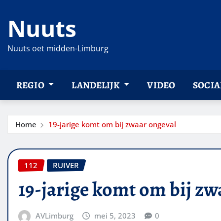
Ga
Nuuts
naar
de
inhoud
Nuuts oet midden-Limburg
REGIO
LANDELIJK
VIDEO
SOCIA
Home
19-jarige komt om bij zwaar ongeval
112
RUIVER
19-jarige komt om bij zw
AVLimburg
mei 5, 2023
0