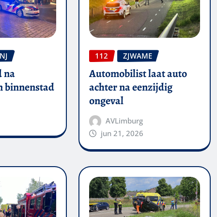
NJ
112
ZJWAME
 na
Automobilist laat auto
in binnenstad
achter na eenzijdig
ongeval
AVLimburg
jun 21, 2026