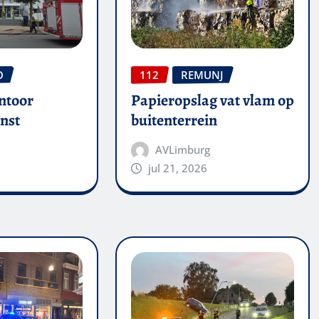
O
112
REMUNJ
ntoor
Papieropslag vat vlam op
nst
buitenterrein
AVLimburg
jul 21, 2026