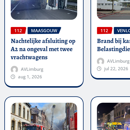
112
MAASGOUW
112
VENL
Nachtelijke afsluiting op
Brand bij ka
A2 na ongeval met twee
Belastingdie
vrachtwagens
AVLimburg
jul 22, 2026
AVLimburg
aug 1, 2026