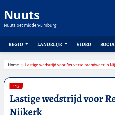
Ga
Nuuts
naar
de
inhoud
Nuuts oet midden-Limburg
REGIO
LANDELIJK
VIDEO
SOCIA
Home
Lastige wedstrijd voor Reuverse brandweer in Ni
112
Lastige wedstrijd voor R
Nijkerk