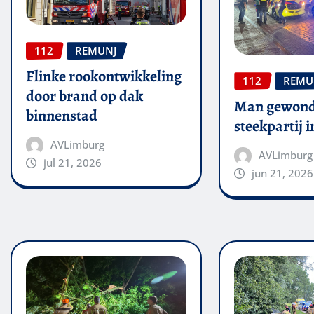
112
REMUNJ
Flinke rookontwikkeling
112
REMU
door brand op dak
Man gewond
binnenstad
steekpartij 
AVLimburg
AVLimburg
jul 21, 2026
jun 21, 2026