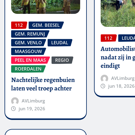
112
GEM. BEESEL
GEM. REMUNJ
112
LEUD
GEM. VENLO
LEUDAL
Automobilis
MAASGOUW
nadat zij in
PEEL EN MAAS
REGIO
eindigt
ROERDALEN
AVLimburg
Nachtelijke regenbuien
jun 18, 2026
laten veel troep achter
AVLimburg
jun 19, 2026