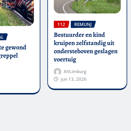
112
REMUNJ
Bestuurder en kind
AL
kruipen zelfstandig uit
te gewond
ondersteboven geslagen
 greppel
voertuig
AVLimburg
jun 13, 2026