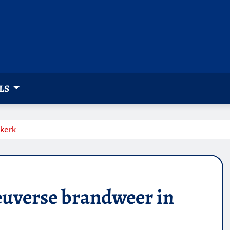
LS
jkerk
euverse brandweer in