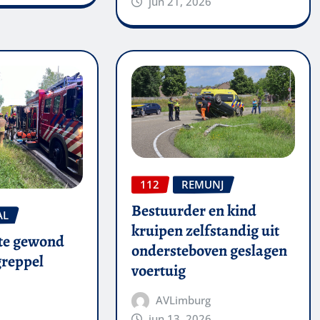
jun 21, 2026
112
REMUNJ
Bestuurder en kind
AL
kruipen zelfstandig uit
te gewond
ondersteboven geslagen
 greppel
voertuig
AVLimburg
jun 13, 2026