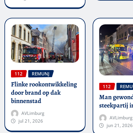
112
REMUNJ
Flinke rookontwikkeling
112
REMU
door brand op dak
Man gewond
binnenstad
steekpartij 
AVLimburg
AVLimburg
jul 21, 2026
jun 21, 2026