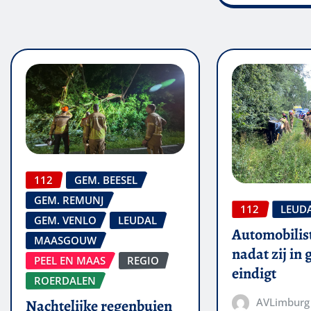
112
GEM. BEESEL
GEM. REMUNJ
112
LEUD
GEM. VENLO
LEUDAL
Automobilis
MAASGOUW
nadat zij in
PEEL EN MAAS
REGIO
eindigt
ROERDALEN
AVLimburg
Nachtelijke regenbuien