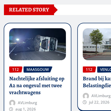
RELATED STORY
112
MAASGOUW
112
VENL
Nachtelijke afsluiting op
Brand bij ka
A2 na ongeval met twee
Belastingdie
vrachtwagens
AVLimburg
jul 22, 2026
AVLimburg
aug 1, 2026