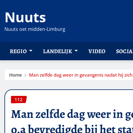
Ga
Nuuts
naar
de
inhoud
Nuuts oet midden-Limburg
REGIO
LANDELIJK
VIDEO
SOCIA
Home
Man zelfde dag weer in gevangenis nadat hij zich 
112
Man zelfde dag weer in g
o.a bevredigde bij het st