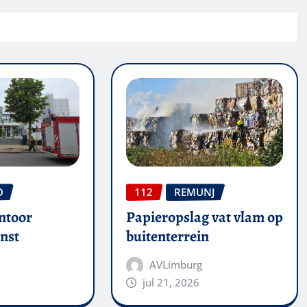
O
112
REMUNJ
ntoor
Papieropslag vat vlam op
nst
buitenterrein
AVLimburg
jul 21, 2026