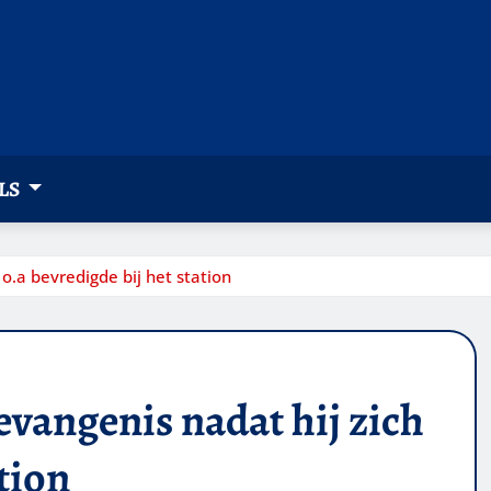
LS
o.a bevredigde bij het station
evangenis nadat hij zich
ation