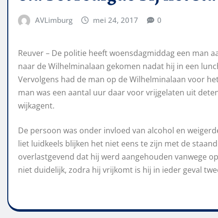
AVLimburg
mei 24, 2017
0
Reuver – De politie heeft woensdagmiddag een man a
naar de Wilhelminalaan gekomen nadat hij in een lunc
Vervolgens had de man op de Wilhelminalaan voor het 
man was een aantal uur daar voor vrijgelaten uit dete
wijkagent.
De persoon was onder invloed van alcohol en weigerde in
liet luidkeels blijken het niet eens te zijn met de st
overlastgevend dat hij werd aangehouden vanwege open
niet duidelijk, zodra hij vrijkomt is hij in ieder geval tw