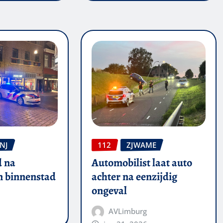
NJ
112
ZJWAME
 na
Automobilist laat auto
in binnenstad
achter na eenzijdig
ongeval
AVLimburg