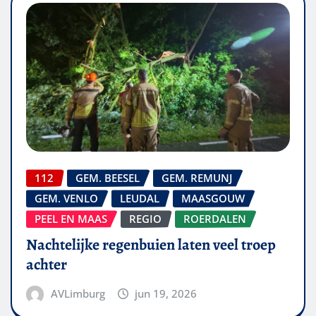
112
GEM. BEESEL
GEM. REMUNJ
GEM. VENLO
LEUDAL
MAASGOUW
PEEL EN MAAS
REGIO
ROERDALEN
Nachtelijke regenbuien laten veel troep
achter
AVLimburg
jun 19, 2026