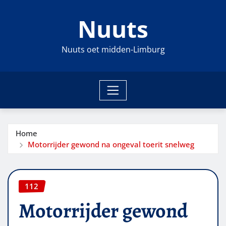
Ga
Nuuts
naar
de
inhoud
Nuuts oet midden-Limburg
Home
Motorrijder gewond na ongeval toerit snelweg
112
Motorrijder gewond