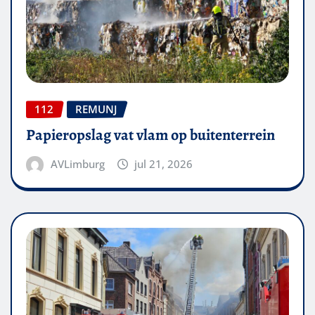
112
REMUNJ
Papieropslag vat vlam op buitenterrein
AVLimburg
jul 21, 2026