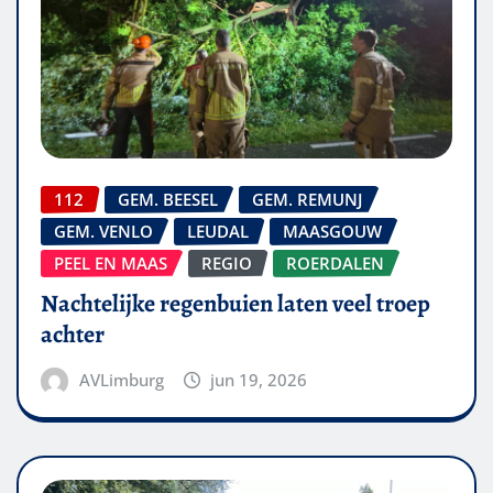
112
GEM. BEESEL
GEM. REMUNJ
GEM. VENLO
LEUDAL
MAASGOUW
PEEL EN MAAS
REGIO
ROERDALEN
Nachtelijke regenbuien laten veel troep
achter
AVLimburg
jun 19, 2026