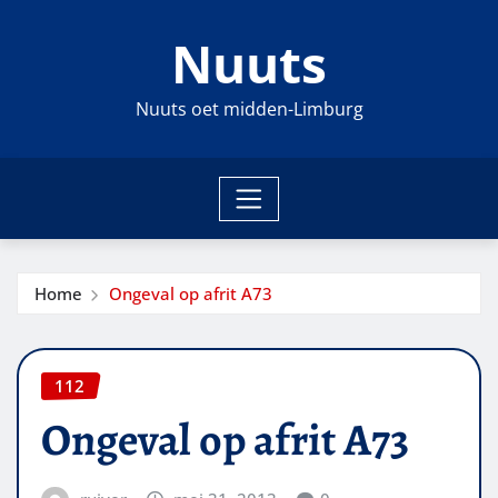
Ga
Nuuts
naar
de
inhoud
Nuuts oet midden-Limburg
Home
Ongeval op afrit A73
112
Ongeval op afrit A73