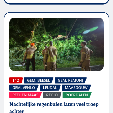
112
GEM. BEESEL
GEM. REMUNJ
GEM. VENLO
LEUDAL
MAASGOUW
PEEL EN MAAS
REGIO
ROERDALEN
Nachtelijke regenbuien laten veel troep
achter