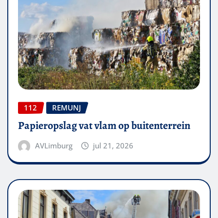
112
REMUNJ
Papieropslag vat vlam op buitenterrein
AVLimburg
jul 21, 2026