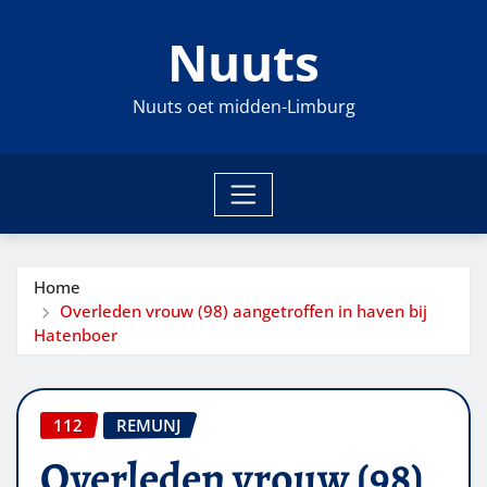
Ga
Nuuts
naar
de
inhoud
Nuuts oet midden-Limburg
Home
Overleden vrouw (98) aangetroffen in haven bij
Hatenboer
112
REMUNJ
Overleden vrouw (98)