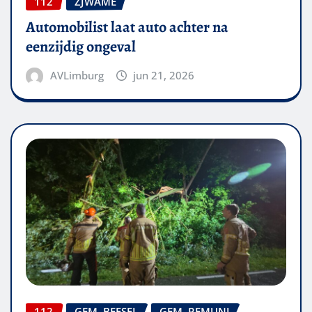
112
ZJWAME
Automobilist laat auto achter na
eenzijdig ongeval
AVLimburg
jun 21, 2026
112
GEM. BEESEL
GEM. REMUNJ