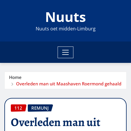
Ga
Nuuts
naar
de
inhoud
Nuuts oet midden-Limburg
Home
Overleden man uit Maashaven Roermond gehaald
112
REMUNJ
Overleden man uit