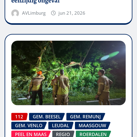
eenzijdig ongeval
AVLimburg
jun 21, 2026
112
GEM. BEESEL
GEM. REMUNJ
GEM. VENLO
LEUDAL
MAASGOUW
PEEL EN MAAS
REGIO
ROERDALEN