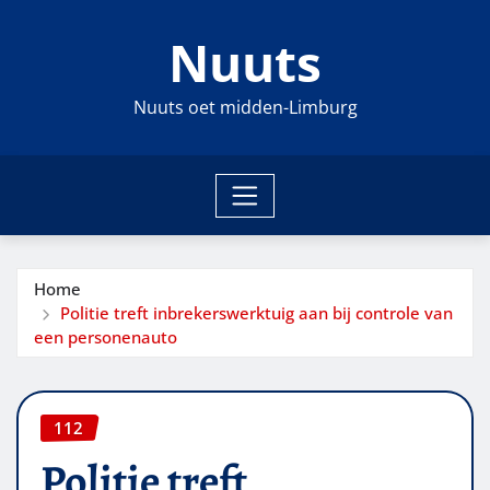
Ga
Nuuts
naar
de
inhoud
Nuuts oet midden-Limburg
Home
Politie treft inbrekerswerktuig aan bij controle van
een personenauto
112
Politie treft