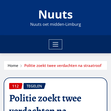
Ga
Nuuts
naar
de
inhoud
Nuuts oet midden-Limburg
Home
Politie zoekt twee verdachten na straatroof
112
TEGELEN
Politie zoekt twee
verdachten na