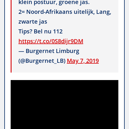
klein postuur, groene jas.
2= Noord-Afrikaans uitelijk, Lang,
zwarte jas
Tips? Bel nu 112
https://t.co/0S8dijr9DM
— Burgernet Limburg
(@Burgernet_LB)
May 7, 2019