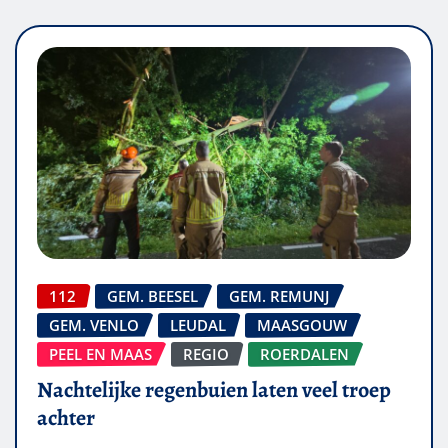
112
GEM. BEESEL
GEM. REMUNJ
GEM. VENLO
LEUDAL
MAASGOUW
PEEL EN MAAS
REGIO
ROERDALEN
Nachtelijke regenbuien laten veel troep
achter