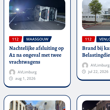
112
MAASGOUW
112
VENL
Nachtelijke afsluiting op
Brand bij ka
A2 na ongeval met twee
Belastingdie
vrachtwagens
AVLimburg
jul 22, 2026
AVLimburg
aug 1, 2026