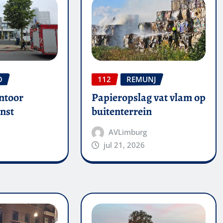
O
112
REMUNJ
ntoor
Papieropslag vat vlam op
nst
buitenterrein
AVLimburg
jul 21, 2026