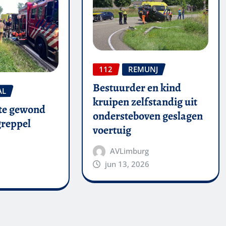
112
REMUNJ
Bestuurder en kind
AL
kruipen zelfstandig uit
te gewond
ondersteboven geslagen
 greppel
voertuig
AVLimburg
jun 13, 2026