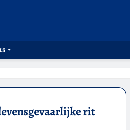
LS
evensgevaarlijke rit