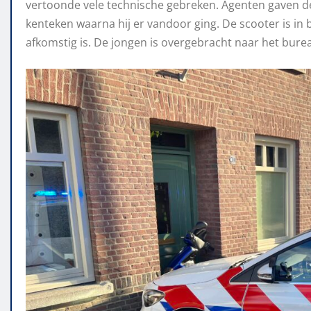
vertoonde vele technische gebreken. Agenten gaven 
kenteken waarna hij er vandoor ging. De scooter is in
afkomstig is. De jongen is overgebracht naar het burea