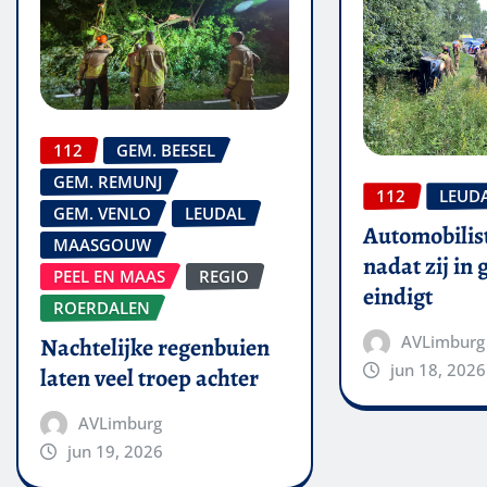
112
GEM. BEESEL
GEM. REMUNJ
112
LEUD
GEM. VENLO
LEUDAL
Automobilis
MAASGOUW
nadat zij in
PEEL EN MAAS
REGIO
eindigt
ROERDALEN
AVLimburg
Nachtelijke regenbuien
jun 18, 2026
laten veel troep achter
AVLimburg
jun 19, 2026