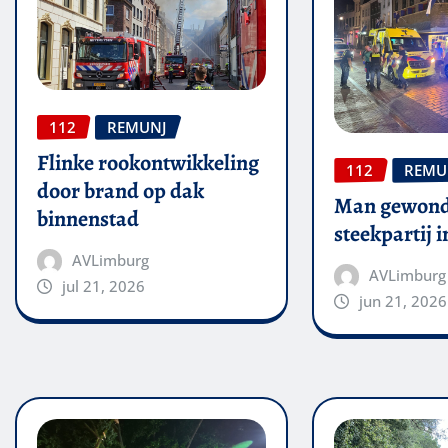
112
REMUNJ
Flinke rookontwikkeling
112
REMU
door brand op dak
Man gewond
binnenstad
steekpartij 
AVLimburg
AVLimburg
jul 21, 2026
jun 21, 2026