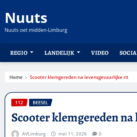
Ga
Nuuts
naar
de
inhoud
Nuuts oet midden-Limburg
REGIO
LANDELIJK
VIDEO
SOCIA
Home
Scooter klemgereden na levensgevaarlijke rit
112
BEESEL
Scooter klemgereden na l
AVLimburg
mei 11, 2026
0