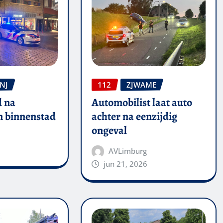
NJ
112
ZJWAME
 na
Automobilist laat auto
in binnenstad
achter na eenzijdig
ongeval
AVLimburg
jun 21, 2026