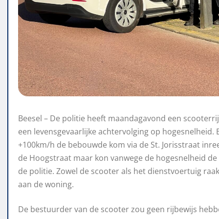
Beesel – De politie heeft maandagavond een scooterr
een levensgevaarlijke achtervolging op hogesnelheid. 
+100km/h de bebouwde kom via de St. Jorisstraat inreed
de Hoogstraat maar kon vanwege de hogesnelheid de
de politie. Zowel de scooter als het dienstvoertuig ra
aan de woning.
De bestuurder van de scooter zou geen rijbewijs heb