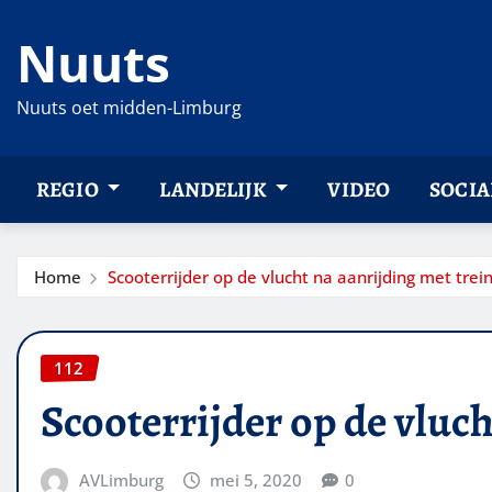
Ga
Nuuts
naar
de
inhoud
Nuuts oet midden-Limburg
REGIO
LANDELIJK
VIDEO
SOCIA
Home
Scooterrijder op de vlucht na aanrijding met trei
112
Scooterrijder op de vluch
AVLimburg
mei 5, 2020
0