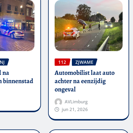
NJ
112
ZJWAME
 na
Automobilist laat auto
in binnenstad
achter na eenzijdig
ongeval
AVLimburg
jun 21, 2026