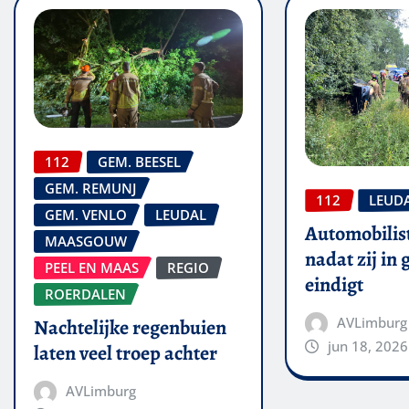
112
GEM. BEESEL
GEM. REMUNJ
112
LEUD
GEM. VENLO
LEUDAL
Automobilis
MAASGOUW
nadat zij in
PEEL EN MAAS
REGIO
eindigt
ROERDALEN
AVLimburg
Nachtelijke regenbuien
jun 18, 2026
laten veel troep achter
AVLimburg