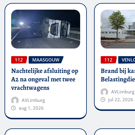
112
MAASGOUW
112
VENL
Nachtelijke afsluiting op
Brand bij ka
A2 na ongeval met twee
Belastingdie
vrachtwagens
AVLimburg
jul 22, 2026
AVLimburg
aug 1, 2026