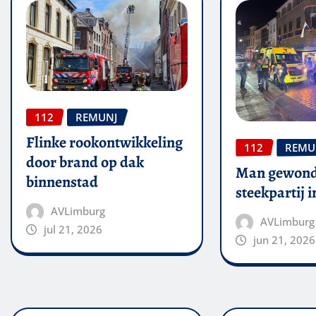
112
REMUNJ
Flinke rookontwikkeling
112
REMU
door brand op dak
Man gewond
binnenstad
steekpartij 
AVLimburg
AVLimburg
jul 21, 2026
jun 21, 2026