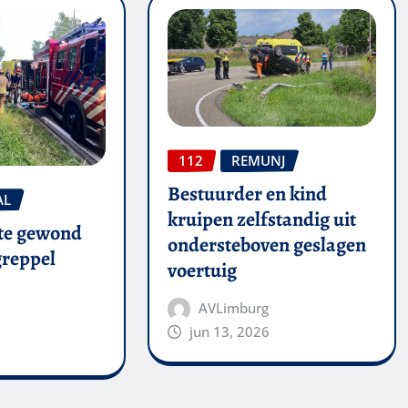
112
REMUNJ
Bestuurder en kind
AL
kruipen zelfstandig uit
te gewond
ondersteboven geslagen
 greppel
voertuig
AVLimburg
jun 13, 2026