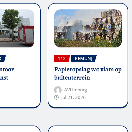
O
112
REMUNJ
ntoor
Papieropslag vat vlam op
nst
buitenterrein
AVLimburg
jul 21, 2026