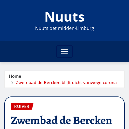
Ga
Nuuts
naar
de
inhoud
Nuuts oet midden-Limburg
Home
Zwembad de Bercken blijft dicht vanwege corona
RUIVER
Zwembad de Bercken