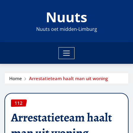
Ga
Nuuts
naar
de
inhoud
Nuuts oet midden-Limburg
Home
Arrestatieteam haalt man uit woning
112
Arrestatieteam haalt
man uit woning