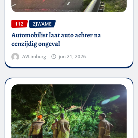
112
ZJWAME
Automobilist laat auto achter na
eenzijdig ongeval
AVLimburg
jun 21, 2026