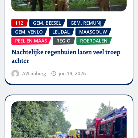
112
GEM. BEESEL
GEM. REMUNJ
GEM. VENLO
LEUDAL
MAASGOUW
PEEL EN MAAS
REGIO
ROERDALEN
Nachtelijke regenbuien laten veel troep
achter
AVLimburg
jun 19, 2026