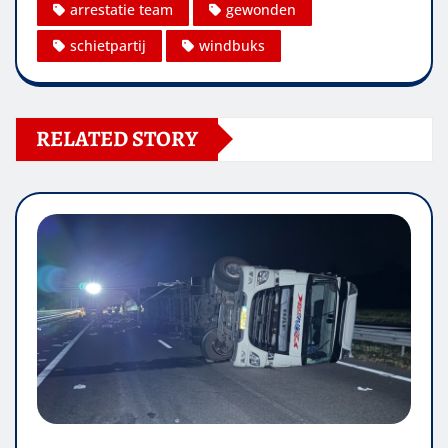
arrestatie team
gewonden
schietpartij
windbuks
RELATED STORY