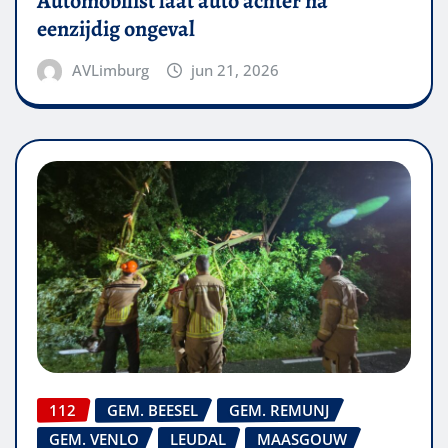
Automobilist laat auto achter na
eenzijdig ongeval
AVLimburg
jun 21, 2026
112
GEM. BEESEL
GEM. REMUNJ
GEM. VENLO
LEUDAL
MAASGOUW