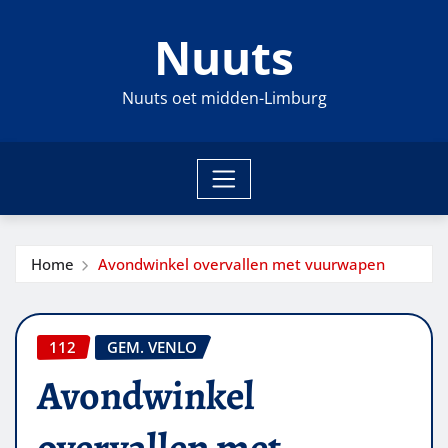
Ga
Nuuts
naar
de
inhoud
Nuuts oet midden-Limburg
Home
Avondwinkel overvallen met vuurwapen
112
GEM. VENLO
Avondwinkel
overvallen met