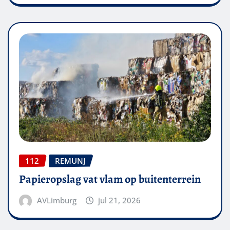
112
REMUNJ
Papieropslag vat vlam op buitenterrein
AVLimburg
jul 21, 2026