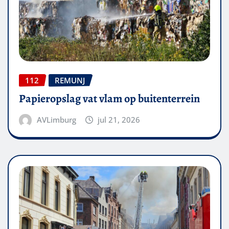
112
REMUNJ
Papieropslag vat vlam op buitenterrein
AVLimburg
jul 21, 2026