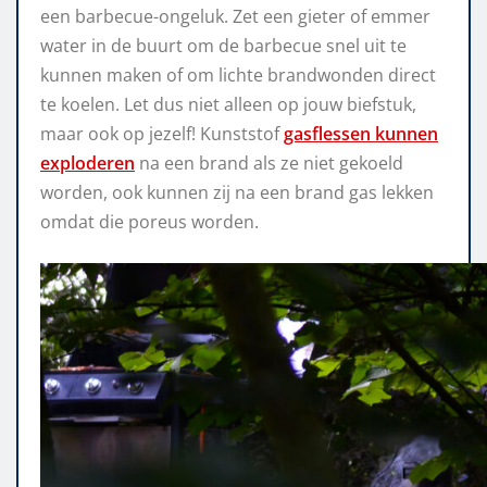
een barbecue-ongeluk. Zet een gieter of emmer
water in de buurt om de barbecue snel uit te
kunnen maken of om lichte brandwonden direct
te koelen. Let dus niet alleen op jouw biefstuk,
maar ook op jezelf! Kunststof
gasflessen kunnen
exploderen
na een brand als ze niet gekoeld
worden, ook kunnen zij na een brand gas lekken
omdat die poreus worden.