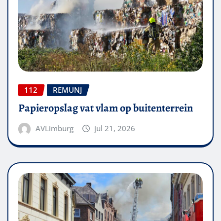
112
REMUNJ
Papieropslag vat vlam op buitenterrein
AVLimburg
jul 21, 2026