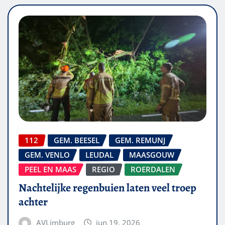
112
GEM. BEESEL
GEM. REMUNJ
GEM. VENLO
LEUDAL
MAASGOUW
PEEL EN MAAS
REGIO
ROERDALEN
Nachtelijke regenbuien laten veel troep
achter
AVLimburg
jun 19, 2026