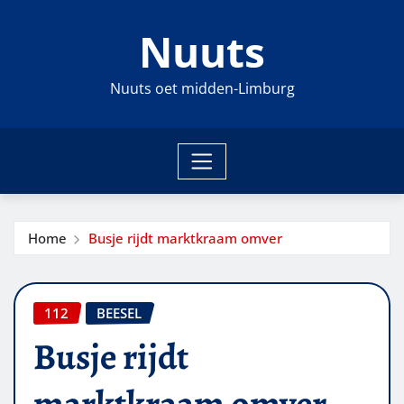
Ga
Nuuts
naar
de
inhoud
Nuuts oet midden-Limburg
Home
Busje rijdt marktkraam omver
112
BEESEL
Busje rijdt
marktkraam omver