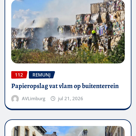
112
REMUNJ
Papieropslag vat vlam op buitenterrein
AVLimburg
jul 21, 2026