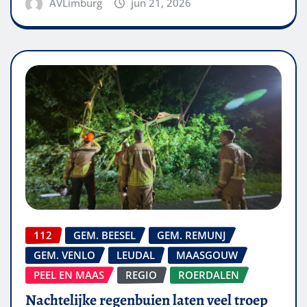
AVLimburg
jun 21, 2026
112
GEM. BEESEL
GEM. REMUNJ
GEM. VENLO
LEUDAL
MAASGOUW
PEEL EN MAAS
REGIO
ROERDALEN
Nachtelijke regenbuien laten veel troep