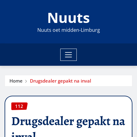
Ga
Nuuts
naar
de
inhoud
Nuuts oet midden-Limburg
Home
Drugsdealer gepakt na inval
112
Drugsdealer gepakt na
inval