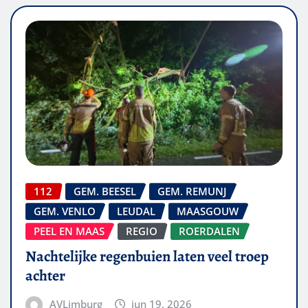
112
GEM. BEESEL
GEM. REMUNJ
GEM. VENLO
LEUDAL
MAASGOUW
PEEL EN MAAS
REGIO
ROERDALEN
Nachtelijke regenbuien laten veel troep
achter
AVLimburg
jun 19, 2026