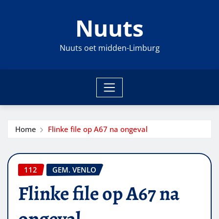
Ga
Nuuts
naar
de
inhoud
Nuuts oet midden-Limburg
Home
Flinke file op A67 na ongeval
112
GEM. VENLO
Flinke file op A67 na
ongeval