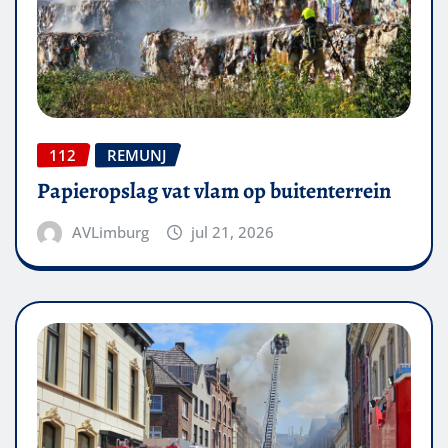
112
REMUNJ
Papieropslag vat vlam op buitenterrein
AVLimburg
jul 21, 2026