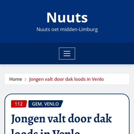
Ga
Nuuts
naar
de
inhoud
Nuuts oet midden-Limburg
Home
Jongen valt door dak loods in Venlo
112
GEM. VENLO
Jongen valt door dak
loods in Venlo