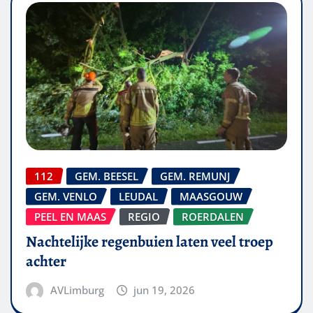
112
GEM. BEESEL
GEM. REMUNJ
GEM. VENLO
LEUDAL
MAASGOUW
PEEL EN MAAS
REGIO
ROERDALEN
Nachtelijke regenbuien laten veel troep
achter
AVLimburg
jun 19, 2026