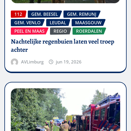
112
GEM. BEESEL
GEM. REMUNJ
GEM. VENLO
LEUDAL
MAASGOUW
PEEL EN MAAS
REGIO
ROERDALEN
Nachtelijke regenbuien laten veel troep
achter
AVLimburg
jun 19, 2026