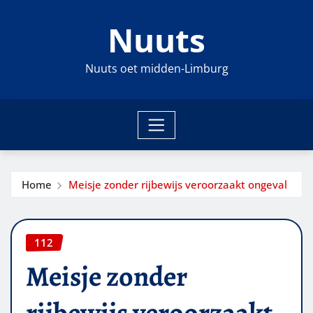
Ga
Nuuts
naar
de
inhoud
Nuuts oet midden-Limburg
Home
Meisje zonder rijbewijs veroorzaakt ongeval
112
Meisje zonder
rijbewijs veroorzaakt