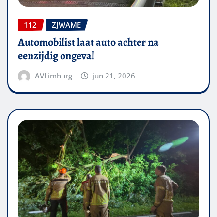
112
ZJWAME
Automobilist laat auto achter na
eenzijdig ongeval
AVLimburg
jun 21, 2026