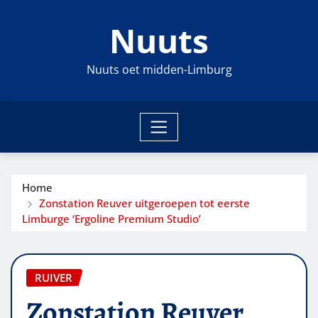
Ga
Nuuts
naar
de
inhoud
Nuuts oet midden-Limburg
Home
Zonstation Reuver uitgeroepen tot eerste
Limburge ‘Ergoline Premium Studio’
RUIVER
Zonstation Reuver