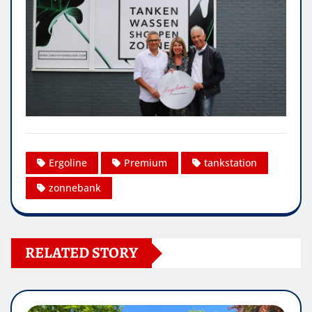
Ergoline
Premium
tankstation
zonnebank
RELATED STORY