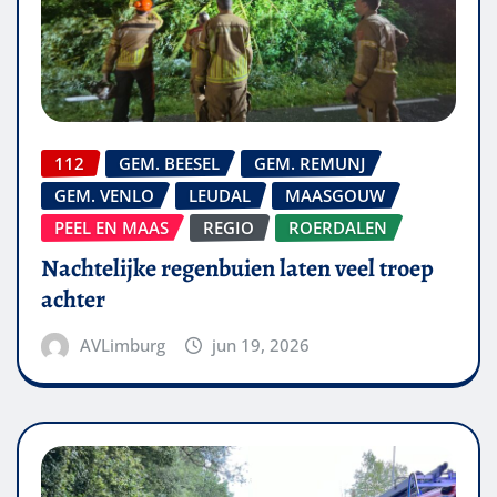
112
GEM. BEESEL
GEM. REMUNJ
GEM. VENLO
LEUDAL
MAASGOUW
PEEL EN MAAS
REGIO
ROERDALEN
Nachtelijke regenbuien laten veel troep
achter
AVLimburg
jun 19, 2026