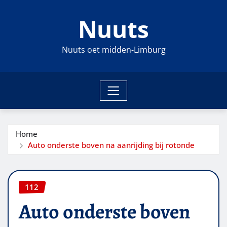
Ga
Nuuts
naar
de
inhoud
Nuuts oet midden-Limburg
Home
Auto onderste boven na aanrijding bij rotonde
112
Auto onderste boven