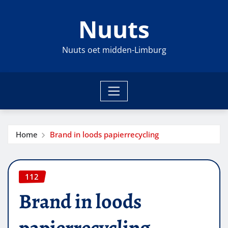
Ga
Nuuts
naar
de
inhoud
Nuuts oet midden-Limburg
Home
Brand in loods papierrecycling
112
Brand in loods
papierrecycling