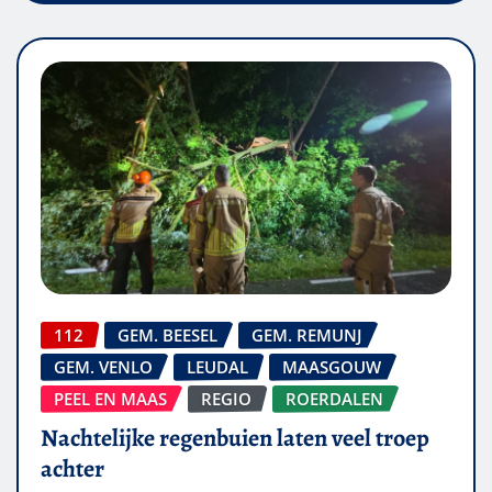
112
GEM. BEESEL
GEM. REMUNJ
GEM. VENLO
LEUDAL
MAASGOUW
PEEL EN MAAS
REGIO
ROERDALEN
Nachtelijke regenbuien laten veel troep
achter