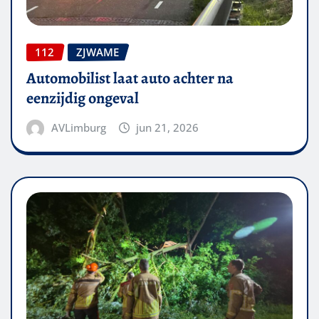
112
ZJWAME
Automobilist laat auto achter na
eenzijdig ongeval
AVLimburg
jun 21, 2026