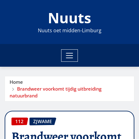
Ga
Nuuts
naar
de
inhoud
Nuuts oet midden-Limburg
Home
Brandweer voorkomt tijdig uitbreiding
natuurbrand
112
ZJWAME
Brandweer voorkomt