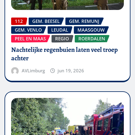
112
GEM. BEESEL
GEM. REMUNJ
GEM. VENLO
LEUDAL
MAASGOUW
PEEL EN MAAS
REGIO
ROERDALEN
Nachtelijke regenbuien laten veel troep
achter
AVLimburg
jun 19, 2026