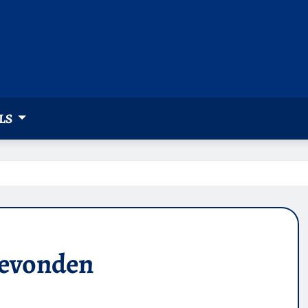
LS
gevonden