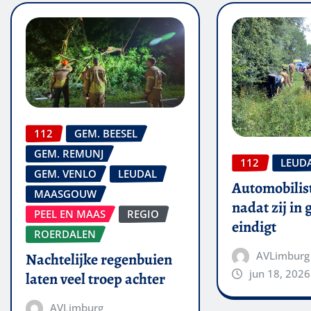
112
GEM. BEESEL
GEM. REMUNJ
112
LEUD
GEM. VENLO
LEUDAL
Automobilis
MAASGOUW
nadat zij in
PEEL EN MAAS
REGIO
eindigt
ROERDALEN
AVLimburg
Nachtelijke regenbuien
jun 18, 2026
laten veel troep achter
AVLimburg