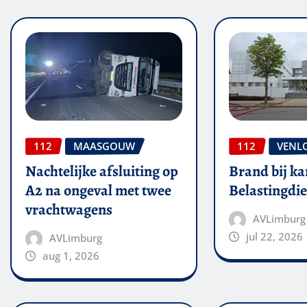
112
MAASGOUW
112
VENL
Nachtelijke afsluiting op
Brand bij ka
A2 na ongeval met twee
Belastingdie
vrachtwagens
AVLimburg
jul 22, 2026
AVLimburg
aug 1, 2026