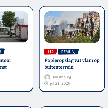
O
112
REMUNJ
ntoor
Papieropslag vat vlam op
nst
buitenterrein
AVLimburg
jul 21, 2026