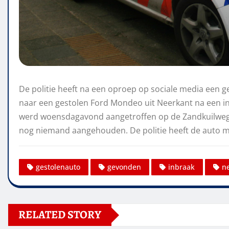
De politie heeft na een oproep op sociale media een g
naar een gestolen Ford Mondeo uit Neerkant na een inb
werd woensdagavond aangetroffen op de Zandkuilweg in
nog niemand aangehouden. De politie heeft de auto
gestolenauto
gevonden
inbraak
n
RELATED STORY