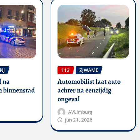
NJ
112
ZJWAME
 na
Automobilist laat auto
in binnenstad
achter na eenzijdig
ongeval
AVLimburg
jun 21, 2026