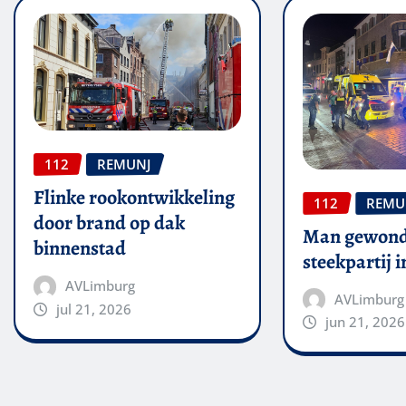
112
REMUNJ
Flinke rookontwikkeling
112
REMU
door brand op dak
Man gewond
binnenstad
steekpartij 
AVLimburg
AVLimburg
jul 21, 2026
jun 21, 2026