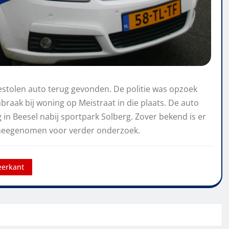
estolen auto terug gevonden. De politie was opzoek
raak bij woning op Meistraat in die plaats. De auto
 Beesel nabij sportpark Solberg. Zover bekend is er
 meegenomen voor verder onderzoek.
eerkant