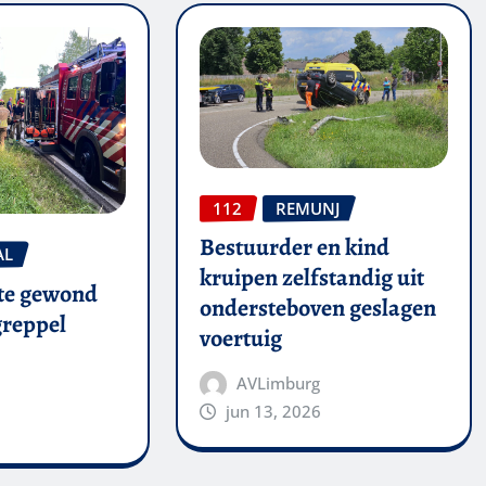
112
REMUNJ
Bestuurder en kind
AL
kruipen zelfstandig uit
te gewond
ondersteboven geslagen
 greppel
voertuig
AVLimburg
jun 13, 2026