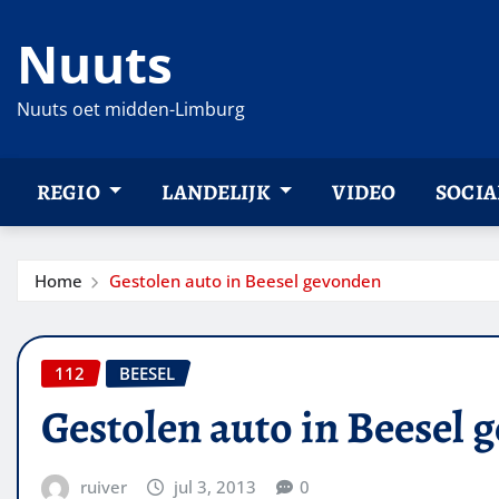
Ga
Nuuts
naar
de
inhoud
Nuuts oet midden-Limburg
REGIO
LANDELIJK
VIDEO
SOCIA
Home
Gestolen auto in Beesel gevonden
112
BEESEL
Gestolen auto in Beesel 
ruiver
jul 3, 2013
0