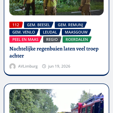
112
GEM. BEESEL
GEM. REMUNJ
GEM. VENLO
LEUDAL
MAASGOUW
PEEL EN MAAS
REGIO
ROERDALEN
Nachtelijke regenbuien laten veel troep
achter
AVLimburg
jun 19, 2026