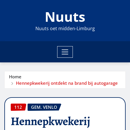
Ga
Nuuts
naar
de
inhoud
Nuuts oet midden-Limburg
Home
Hennepkwekerij ontdekt na brand bij autogarage
112
GEM. VENLO
Hennepkwekerij