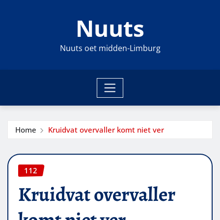
Ga
Nuuts
naar
de
inhoud
Nuuts oet midden-Limburg
Home
Kruidvat overvaller komt niet ver
112
Kruidvat overvaller
komt niet ver