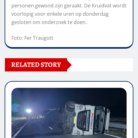
personen gewond zijn geraakt. De Kruidvat wordt
voorlopig voor enkele uren op donderdag
gesloten om onderzoek te doen.
Foto: Fer Traugott
RELATED STORY