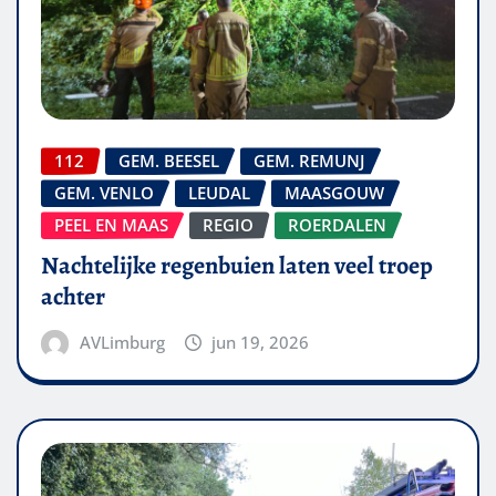
112
GEM. BEESEL
GEM. REMUNJ
GEM. VENLO
LEUDAL
MAASGOUW
PEEL EN MAAS
REGIO
ROERDALEN
Nachtelijke regenbuien laten veel troep
achter
AVLimburg
jun 19, 2026