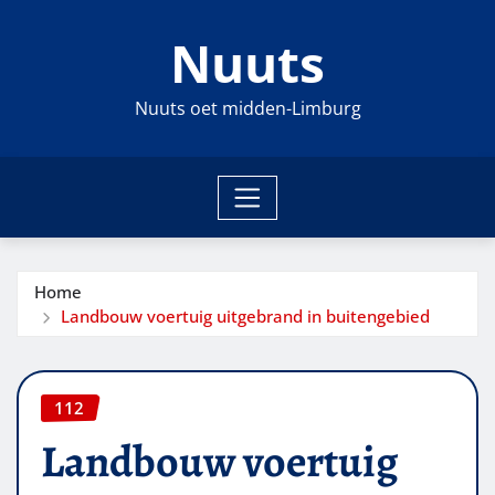
Ga
Nuuts
naar
de
inhoud
Nuuts oet midden-Limburg
Home
Landbouw voertuig uitgebrand in buitengebied
112
Landbouw voertuig