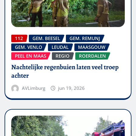
112
GEM. BEESEL
GEM. REMUNJ
GEM. VENLO
LEUDAL
MAASGOUW
PEEL EN MAAS
REGIO
ROERDALEN
Nachtelijke regenbuien laten veel troep
achter
AVLimburg
jun 19, 2026