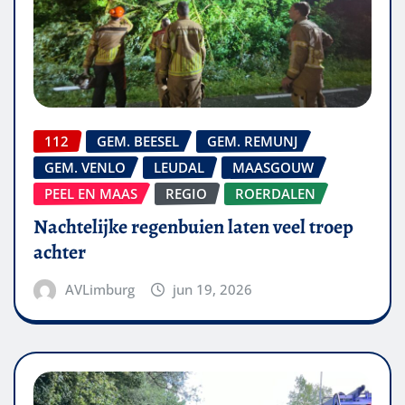
112
GEM. BEESEL
GEM. REMUNJ
GEM. VENLO
LEUDAL
MAASGOUW
PEEL EN MAAS
REGIO
ROERDALEN
Nachtelijke regenbuien laten veel troep
achter
AVLimburg
jun 19, 2026