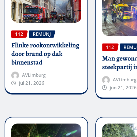
112
REMUNJ
Flinke rookontwikkeling
112
REMU
door brand op dak
Man gewond
binnenstad
steekpartij 
AVLimburg
AVLimburg
jul 21, 2026
jun 21, 2026