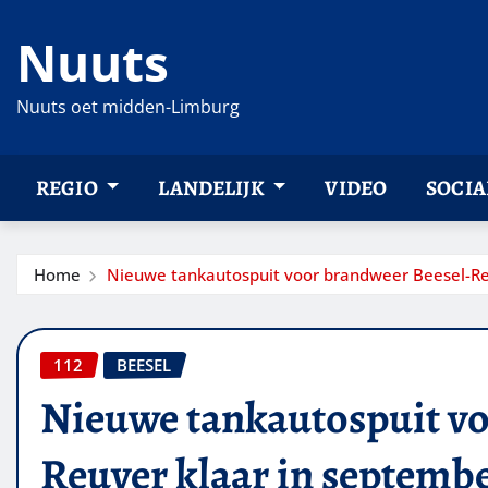
Ga
Nuuts
naar
de
inhoud
Nuuts oet midden-Limburg
REGIO
LANDELIJK
VIDEO
SOCIA
Home
Nieuwe tankautospuit voor brandweer Beesel-Re
112
BEESEL
Nieuwe tankautospuit vo
Reuver klaar in septemb