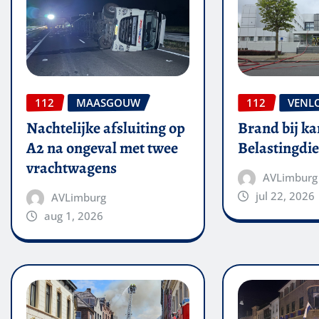
112
MAASGOUW
112
VENL
Nachtelijke afsluiting op
Brand bij ka
A2 na ongeval met twee
Belastingdie
vrachtwagens
AVLimburg
jul 22, 2026
AVLimburg
aug 1, 2026