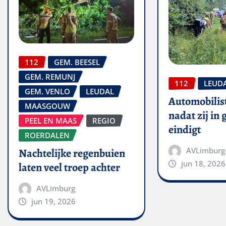
112
GEM. BEESEL
GEM. REMUNJ
112
LEUD
GEM. VENLO
LEUDAL
Automobilis
MAASGOUW
nadat zij in
PEEL EN MAAS
REGIO
eindigt
ROERDALEN
AVLimburg
Nachtelijke regenbuien
jun 18, 2026
laten veel troep achter
AVLimburg
jun 19, 2026