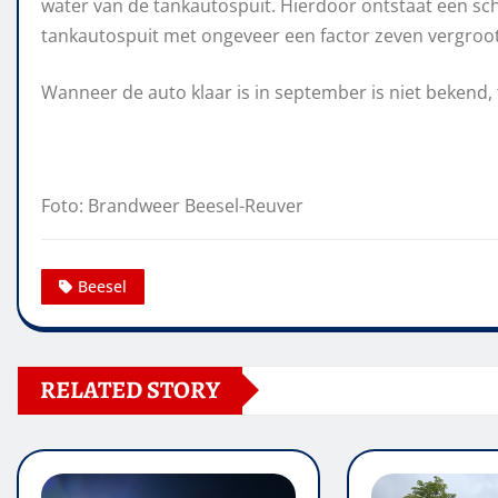
water van de tankautospuit. Hierdoor ontstaat een s
tankautospuit met ongeveer een factor zeven vergroo
Wanneer de auto klaar is in september is niet bekend, 
Foto: Brandweer Beesel-Reuver
Beesel
RELATED STORY