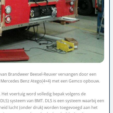
t van Brandweer Beesel-Reuver vervangen door een
en Mercedes Benz Atego(4×4) met een Gemco opbouw.
Het voertuig word volledig bepak volgens de
 (DLS) systeem van BMT. DLS is een systeem waarbij een
heid lucht (onder druk) worden toegevoegd aan het