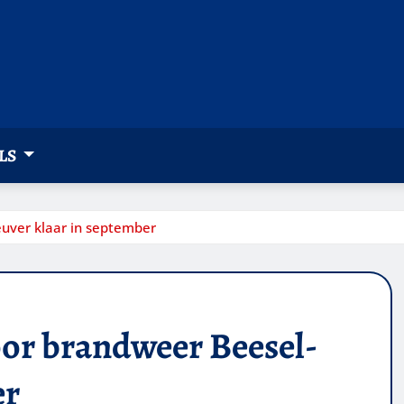
LS
uver klaar in september
or brandweer Beesel-
er