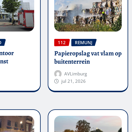
O
112
REMUNJ
ntoor
Papieropslag vat vlam op
nst
buitenterrein
AVLimburg
jul 21, 2026