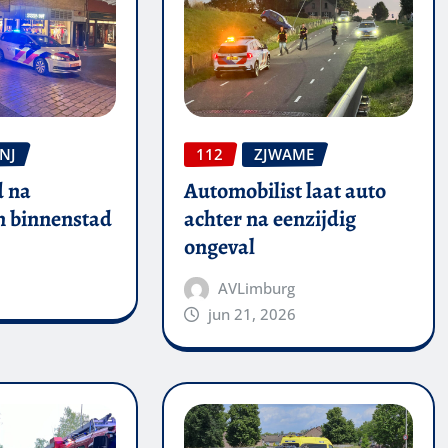
NJ
112
ZJWAME
 na
Automobilist laat auto
in binnenstad
achter na eenzijdig
ongeval
AVLimburg
jun 21, 2026