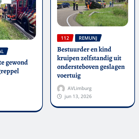
112
REMUNJ
Bestuurder en kind
AL
kruipen zelfstandig uit
te gewond
ondersteboven geslagen
 greppel
voertuig
AVLimburg
jun 13, 2026