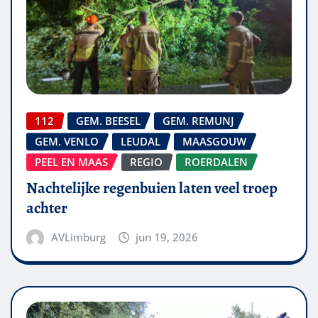
112
GEM. BEESEL
GEM. REMUNJ
GEM. VENLO
LEUDAL
MAASGOUW
PEEL EN MAAS
REGIO
ROERDALEN
Nachtelijke regenbuien laten veel troep
achter
AVLimburg
jun 19, 2026