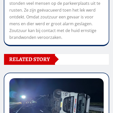
stonden veel mensen op de parkeerplaats uit te
rusten. Ze zijn geëvacueerd toen het lek werd
ontdekt. Omdat zoutzuur een gevaar is voor
mens en dier werd er groot alarm geslagen.
Zoutzuur kan bij contact met de huid ernstige
brandwonden veroorzaken.
RELATED STORY