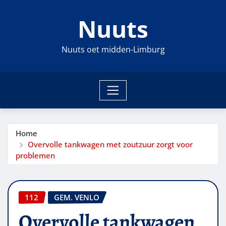
Ga
Nuuts
naar
de
inhoud
Nuuts oet midden-Limburg
Home
Overvolle tankwagen met zoutzuur zorgt voor
problemen
112
GEM. VENLO
Overvolle tankwagen