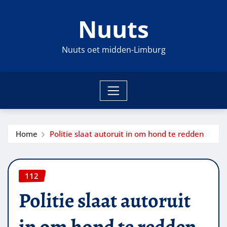
Ga
Nuuts
naar
de
inhoud
Nuuts oet midden-Limburg
Home
Politie slaat autoruit in om hond te redden
112
Politie slaat autoruit
in om hond te redden