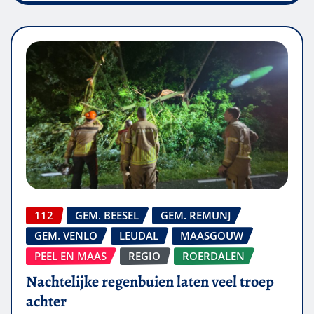
112
GEM. BEESEL
GEM. REMUNJ
GEM. VENLO
LEUDAL
MAASGOUW
PEEL EN MAAS
REGIO
ROERDALEN
Nachtelijke regenbuien laten veel troep
achter