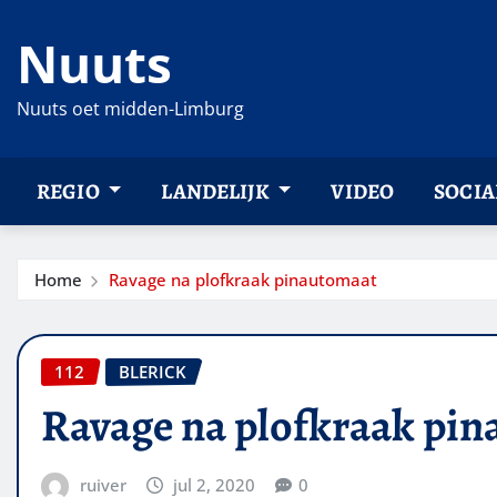
Ga
Nuuts
naar
de
inhoud
Nuuts oet midden-Limburg
REGIO
LANDELIJK
VIDEO
SOCIA
Home
Ravage na plofkraak pinautomaat
112
BLERICK
Ravage na plofkraak pi
ruiver
jul 2, 2020
0