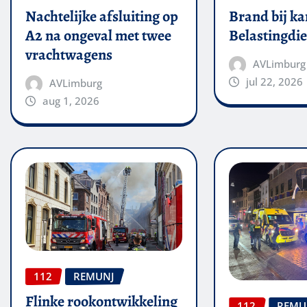
Nachtelijke afsluiting op
Brand bij ka
A2 na ongeval met twee
Belastingdie
vrachtwagens
AVLimburg
jul 22, 2026
AVLimburg
aug 1, 2026
112
REMUNJ
Flinke rookontwikkeling
112
REMU