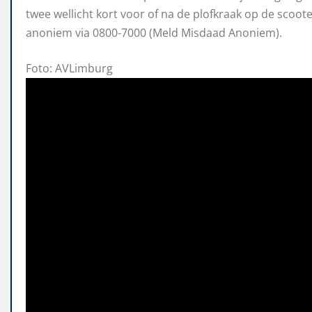
twee wellicht kort voor of na de plofkraak op de scoot
anoniem via 0800-7000 (Meld Misdaad Anoniem).
Foto: AVLimburg