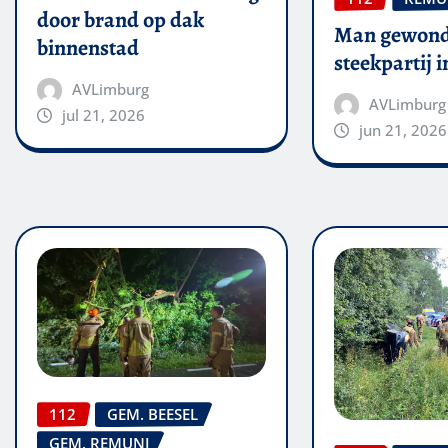
door brand op dak
Man gewond
binnenstad
steekpartij 
AVLimburg
AVLimburg
jul 21, 2026
jun 21, 2026
112
GEM. BEESEL
GEM. REMUNJ