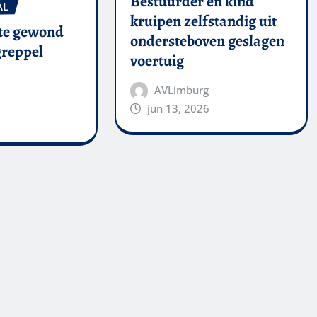
Bestuurder en kind
AL
kruipen zelfstandig uit
te gewond
ondersteboven geslagen
 greppel
voertuig
AVLimburg
jun 13, 2026