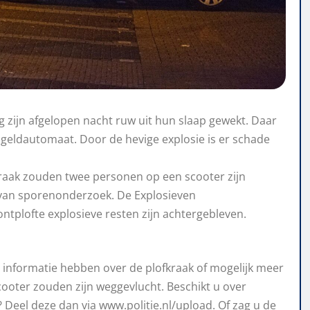
 zijn afgelopen nacht ruw uit hun slaap gewekt. Daar
geldautomaat. Door de hevige explosie is er schade
kraak zouden twee personen op een scooter zijn
 van sporenonderzoek. De Explosieven
ntplofte explosieve resten zijn achtergebleven.
 informatie hebben over de plofkraak of mogelijk meer
ooter zouden zijn weggevlucht. Beschikt u over
Deel deze dan via www.politie.nl/upload. Of zag u de