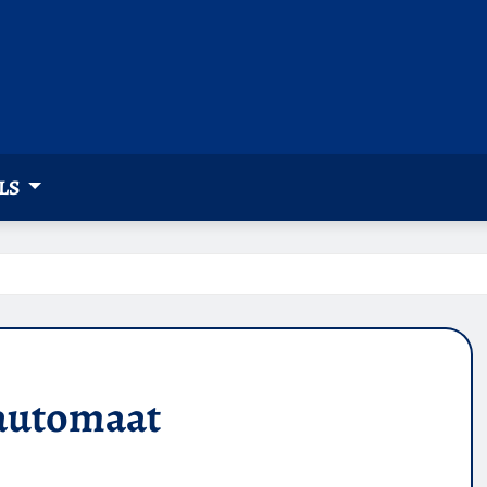
LS
nautomaat