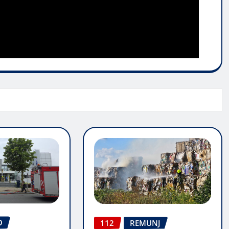
O
112
REMUNJ