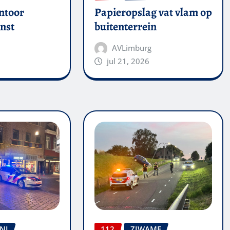
ntoor
Papieropslag vat vlam op
nst
buitenterrein
AVLimburg
jul 21, 2026
NJ
112
ZJWAME