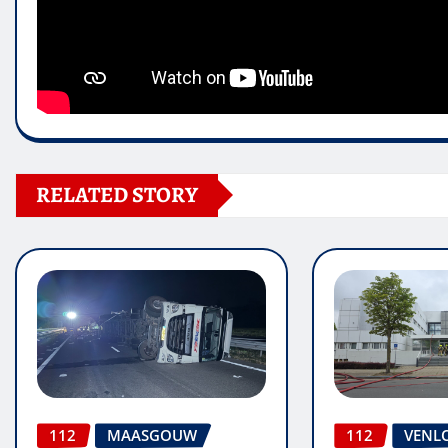
RELATED STORY
112
MAASGOUW
112
VENL