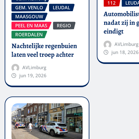
112
LEUD
GEM. VENLO
LEUDAL
Automobilis
MAASGOUW
nadat zij in
PEEL EN MAAS
REGIO
eindigt
ROERDALEN
AVLimburg
Nachtelijke regenbuien
jun 18, 2026
laten veel troep achter
AVLimburg
jun 19, 2026