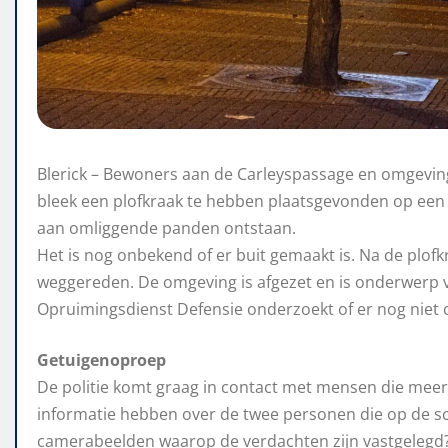
Blerick – Bewoners aan de Carleyspassage en omgeving
bleek een plofkraak te hebben plaatsgevonden op een 
aan omliggende panden ontstaan.
Het is nog onbekend of er buit gemaakt is. Na de plof
weggereden. De omgeving is afgezet en is onderwerp
Opruimingsdienst Defensie onderzoekt of er nog niet o
Getuigenoproep
De politie komt graag in contact met mensen die meer
informatie hebben over de twee personen die op de sc
camerabeelden waarop de verdachten zijn vastgelegd? 